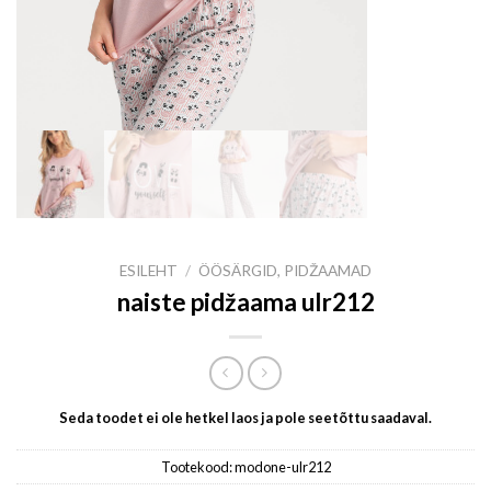
ESILEHT
/
ÖÖSÄRGID, PIDŽAAMAD
naiste pidžaama ulr212
Seda toodet ei ole hetkel laos ja pole seetõttu saadaval.
Tootekood:
modone-ulr212