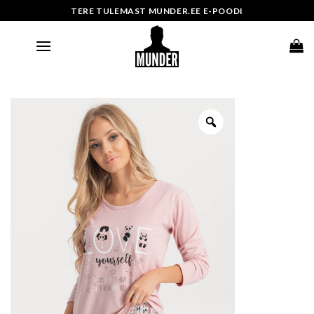
Skip
TERE TULEMAST MUNDER.EE E-POODI
to
content