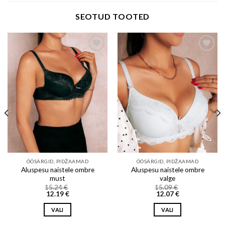
SEOTUD TOOTED
Add to wishlist
Add to wishlist
ÖÖSÄRGID, PIDŽAAMAD
ÖÖSÄRGID, PIDŽAAMAD
Aluspesu naistele ombre
Aluspesu naistele ombre
must
valge
15.24
€
15.09
€
12.19
€
12.07
€
VALI
VALI
This
This