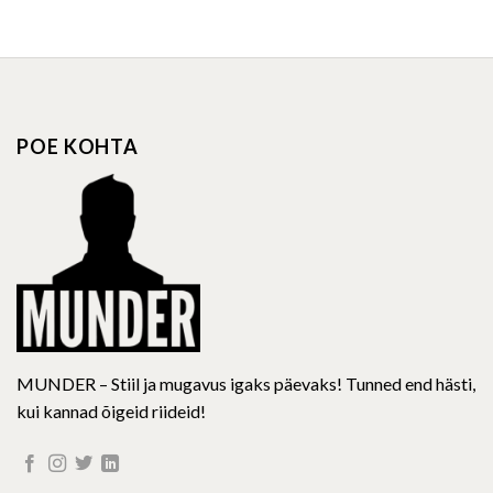
product
product
has
has
multiple
multiple
variants.
variants.
The
The
options
options
POE KOHTA
may
may
be
be
chosen
chosen
on
on
the
the
product
product
page
page
MUNDER – Stiil ja mugavus igaks päevaks! Tunned end hästi,
kui kannad õigeid riideid!