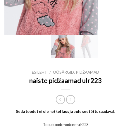
ESILEHT
/
ÖÖSÄRGID, PIDŽAAMAD
naiste pidžaamad ulr223
Seda toodet ei ole hetkel laos ja pole seetõttu saadaval.
Tootekood:
modone-ulr223