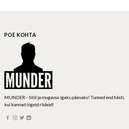
product
product
has
has
multiple
multiple
variants.
variants.
The
The
options
options
POE KOHTA
may
may
be
be
chosen
chosen
on
on
the
the
product
product
page
page
MUNDER – Stiil ja mugavus igaks päevaks! Tunned end hästi,
kui kannad õigeid riideid!