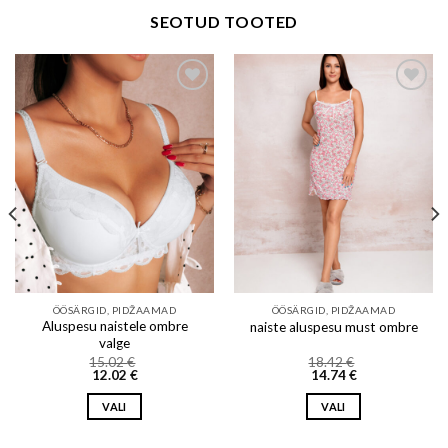
SEOTUD TOOTED
Add to wishlist
Add to wishlist
ÖÖSÄRGID, PIDŽAAMAD
ÖÖSÄRGID, PIDŽAAMAD
Aluspesu naistele ombre
naiste aluspesu must ombre
valge
15.02
€
18.42
€
12.02
€
14.74
€
VALI
VALI
This
This