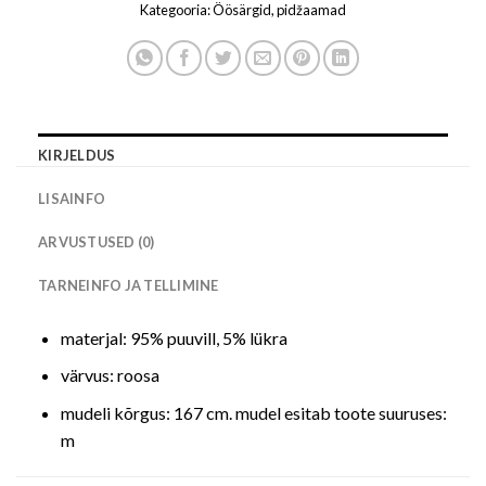
Kategooria:
Öösärgid, pidžaamad
KIRJELDUS
LISAINFO
ARVUSTUSED (0)
TARNEINFO JA TELLIMINE
materjal: 95% puuvill, 5% lükra
värvus: roosa
mudeli kõrgus: 167 cm. mudel esitab toote suuruses:
m