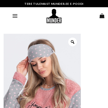
Skip
TERE TULEMAST MUNDER.EE E-POODI
to
content