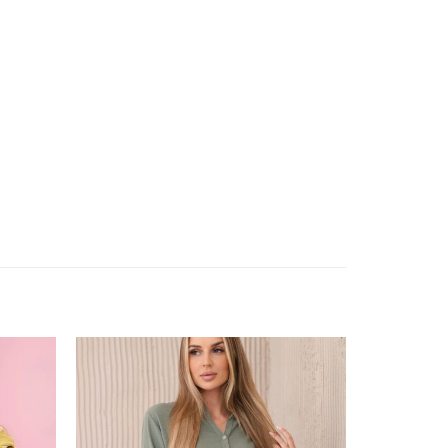
shlist
Add to wishlist