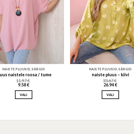
NAISTE PLUUSID, SÄRGID
NAISTE PLUUSID, SÄRGID
luus naistele roosa / tume
naiste pluus – kiivi
11.97
€
33.67
€
9.58
€
26.94
€
VALI
VALI
This
This
product
product
has
has
multiple
multiple
variants.
variants.