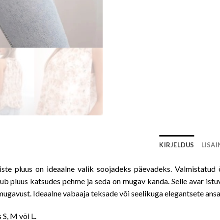
KIRJELDUS
LISA
aiste pluus on ideaalne valik soojadeks päevadeks. Valmistatud õ
ub pluus katsudes pehme ja seda on mugav kanda. Selle avar istuv
ugavust. Ideaalne vabaaja teksade või seelikuga elegantsete ansa
 S, M või L.