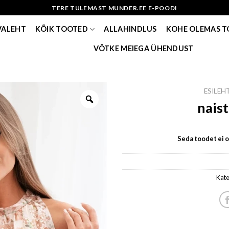
TERE TULEMAST MUNDER.EE E-POODI
VALEHT
KÕIK TOOTED
ALLAHINDLUS
KOHE OLEMAS 
VÕTKE MEIEGA ÜHENDUST
ESILEH
nais
Seda toodet ei ol
Kate