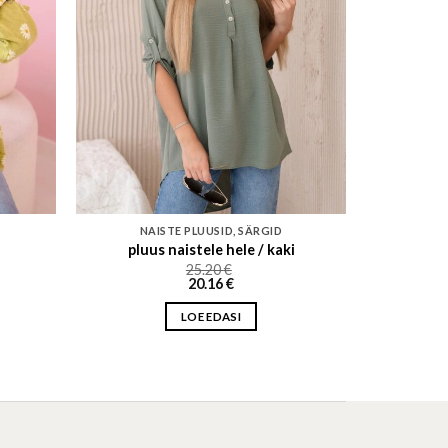
NAISTE PLUUSID, SÄRGID
pluus naistele hele / kaki
25.20
€
20.16
€
LOE EDASI