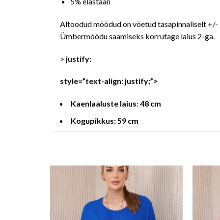
5% elastaan
Altoodud mõõdud on võetud tasapinnaliselt +/- 
Ümbermõõdu saamiseks korrutage laius 2-ga.
>
justify:
style=”text-align: justify;”>
Kaenlaaluste laius: 48 cm
Kogupikkus: 59 cm
o wishlist
Add to wishlist