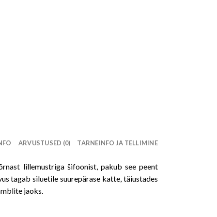
INFO
ARVUSTUSED (0)
TARNEINFO JA TELLIMINE
rnast lillemustriga šifoonist, pakub see peent
us tagab siluetile suurepärase katte, täiustades
mblite jaoks.