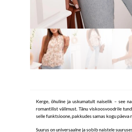
Kerge, õhuline ja uskumatult naiselik – see n
romantilist välimust. Tänu viskoosvoodrile tund
selle funktsioone, pakkudes samas kogu päeva m
Suurus on universaalne ja sobib naistele suuruses