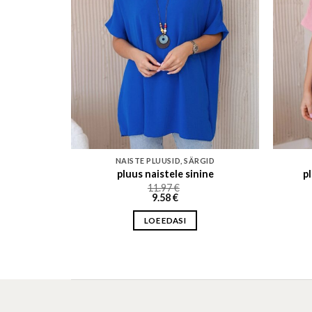
GID
NAISTE PLUUSID, SÄRGID
osa
pluus naistele sinine
p
11.97
€
9.58
€
LOE EDASI
t
e
.