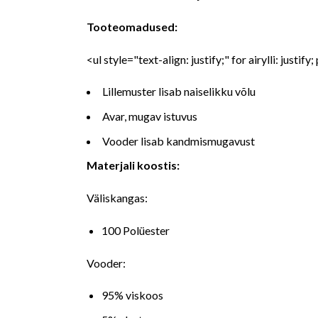
Tooteomadused:
<ul style="text-align: justify;" for airylli: justify
Lillemuster lisab naiselikku võlu
Avar, mugav istuvus
Vooder lisab kandmismugavust
Materjali koostis:
Väliskangas:
100 Polüester
Vooder:
95% viskoos