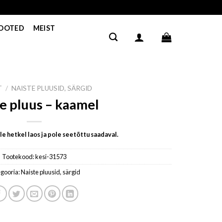
TOOTED
MEIST
T
/
NAISTE PLUUSID, SÄRGID
te pluus – kaamel
e hetkel laos ja pole seetõttu saadaval.
Tootekood:
kesi-31573
gooria:
Naiste pluusid, särgid