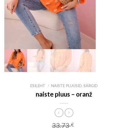
ESILEHT
/
NAISTE PLUUSID, SÄRGID
naiste pluus – oranž
33.73
€