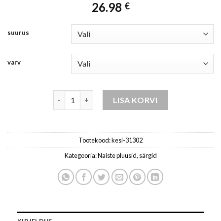
26.98
€
suurus
varv
naiste pluus - oranž kogus
LISA KORVI
Tootekood:
kesi-31302
Kategooria:
Naiste pluusid, särgid