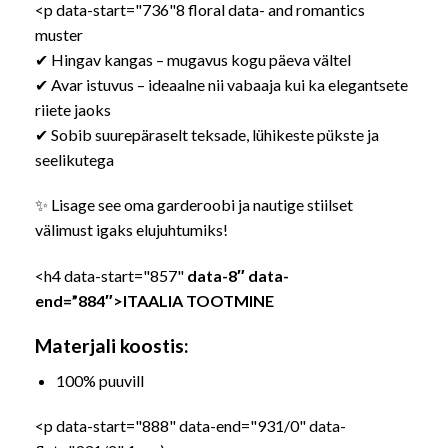
<p data-start="736"8 floral data- and romantics
muster
✔ Hingav kangas – mugavus kogu päeva vältel
✔ Avar istuvus – ideaalne nii vabaaja kui ka elegantsete
riiete jaoks
✔ Sobib suurepäraselt teksade, lühikeste pükste ja
seelikutega
✨ Lisage see oma garderoobi ja nautige stiilset
välimust igaks elujuhtumiks!
<h4 data-start="857"
data-8″ data-
end=”884″>ITAALIA TOOTMINE
Materjali koostis:
100% puuvill
<p data-start="888" data-end="931/0" data-