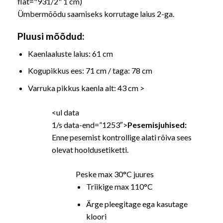
flat="931/2" 1 cm)
Ümbermõõdu saamiseks korrutage laius 2-ga.
Pluusi mõõdud:
Kaenlaaluste laius: 61 cm
Kogupikkus ees: 71 cm / taga: 78 cm
Varruka pikkus kaenla alt: 43 cm >
<ul data
1/s data-end=”1253″>
Pesemisjuhised:
Enne pesemist kontrollige alati rõiva sees
olevat hooldusetiketti.
Peske max 30°C juures
Triikige max 110°C
Ärge pleegitage ega kasutage
kloori