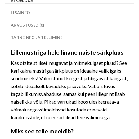
KIRJELDUS
LISAINFO
ARVUSTUSED (0)
TARNEINFO JA TELLIMINE
Lillemustriga hele linane naiste särkpluus
Kas otsite stiilset, mugavat ja mitmekülgset pluusi? See
karikakra mustriga särkpluus on ideaalne valik igaks
sündmuseks! Valmistatud kergest ja hingavast kangast,
sobib ideaalselt kevadeks ja suveks. Vaba istuvus
tagab liikumisvabaduse, samas kui peen lilleprint lisab
naiselikku võlu. Pikad varrukad koos üleskeeratava
võimalusega võimaldavad kasutada erinevaid
kandmisstiile, et need sobiksid teie välimusega.
Miks see teile meeldib?