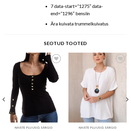
7 data-start=”1275″ data-
end=”1296″ bensiin
Ära kuivata trummelkuivatus
SEOTUD TOOTED
Add to wishlist
Add to wishlist
NAISTE PLUUSID, SÄRGID
NAISTE PLUUSID, SÄRGID