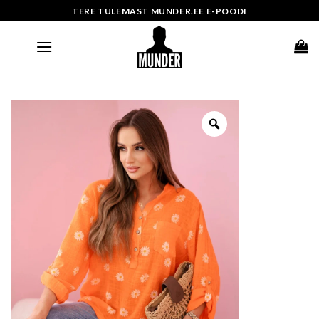
Skip
TERE TULEMAST MUNDER.EE E-POODI
to
content