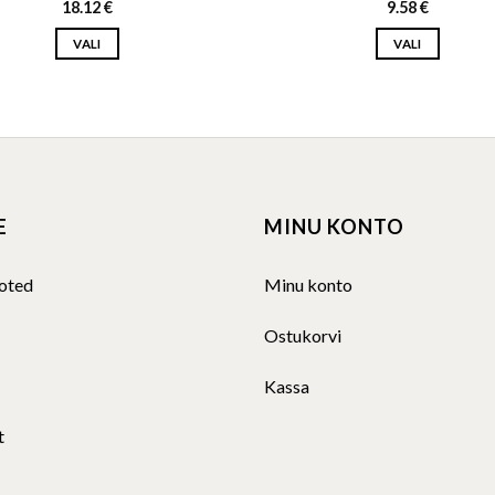
18.12
€
9.58
€
VALI
VALI
This
This
product
product
has
has
multiple
multiple
variants.
variants.
The
The
E
MINU KONTO
options
options
may
may
be
be
oted
Minu konto
chosen
chosen
on
on
Ostukorvi
the
the
product
product
Kassa
page
page
t