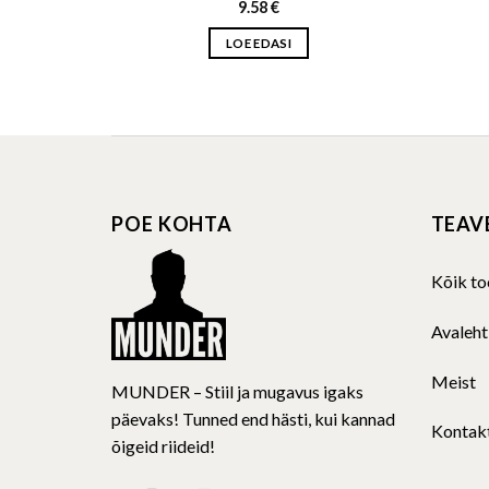
9.58
€
LOE EDASI
POE KOHTA
TEAV
Kõik to
Avaleht
Meist
MUNDER – Stiil ja mugavus igaks
päevaks! Tunned end hästi, kui kannad
Kontak
õigeid riideid!