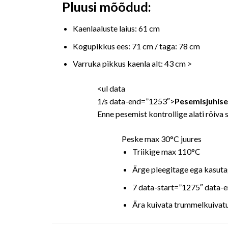
Pluusi mõõdud:
Kaenlaaluste laius: 61 cm
Kogupikkus ees: 71 cm / taga: 78 cm
Varruka pikkus kaenla alt: 43 cm >
<ul data
1/s data-end=”1253″>
Pesemisjuhise
Enne pesemist kontrollige alati rõiva 
Peske max 30°C juures
Triikige max 110°C
Ärge pleegitage ega kasuta
7 data-start=”1275″ data-
Ära kuivata trummelkuivat