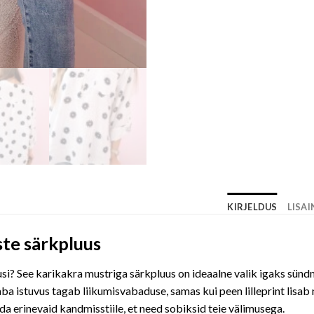
KIRJELDUS
LISA
ste särkpluus
uusi? See karikakra mustriga särkpluus on ideaalne valik igaks sün
ba istuvus tagab liikumisvabaduse, samas kui peen lilleprint lisab
 erinevaid kandmisstiile, et need sobiksid teie välimusega.