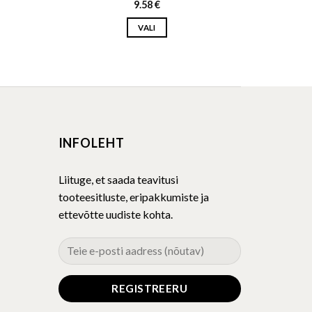
9.58
€
VALI
This
product
has
multiple
variants.
The
INFOLEHT
options
may
be
Liituge, et saada teavitusi
chosen
tooteesitluste, eripakkumiste ja
on
ettevõtte uudiste kohta.
the
product
page