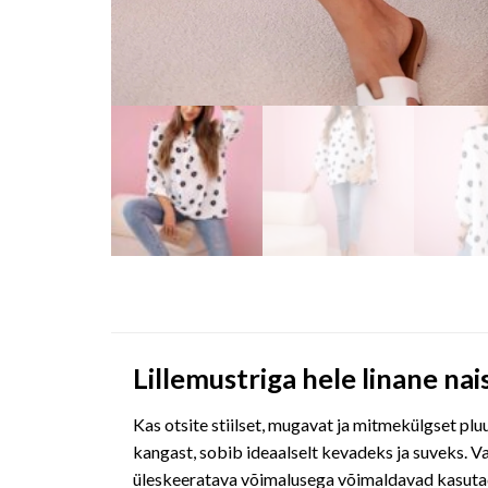
Lillemustriga hele linane nai
Kas otsite stiilset, mugavat ja mitmekülgset pl
kangast, sobib ideaalselt kevadeks ja suveks. Va
üleskeeratava võimalusega võimaldavad kasutada