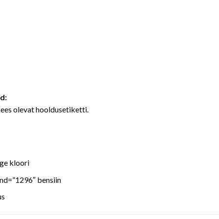
d:
sees olevat hooldusetiketti.
ge kloori
end=”1296″ bensiin
us