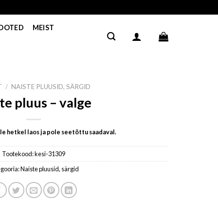
TOOTED
MEIST
T
/
NAISTE PLUUSID, SÄRGID
te pluus – valge
e hetkel laos ja pole seetõttu saadaval.
Tootekood:
kesi-31309
gooria:
Naiste pluusid, särgid