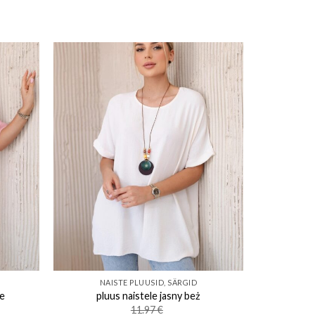
ishlist
Add to wishlist
NAISTE PLUUSID, SÄRGID
me
pluus naistele jasny beż
11.97
€