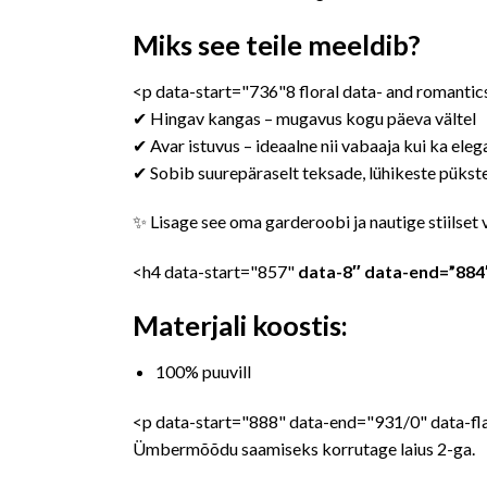
Miks see teile meeldib?
<p data-start="736"8 floral data- and romantic
✔ Hingav kangas – mugavus kogu päeva vältel
✔ Avar istuvus – ideaalne nii vabaaja kui ka eleg
✔ Sobib suurepäraselt teksade, lühikeste pükste
✨ Lisage see oma garderoobi ja nautige stiilset 
<h4 data-start="857"
data-8″ data-end=”8
Materjali koostis:
100% puuvill
<p data-start="888" data-end="931/0" data-fl
Ümbermõõdu saamiseks korrutage laius 2-ga.