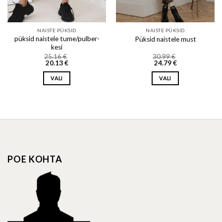
NAISTE PÜKSID
NAISTE PÜKSID
püksid naistele tume/pulber-
Püksid naistele must
kesi
25.16
€
30.99
€
20.13
€
24.79
€
VALI
VALI
This
This
product
product
has
has
multiple
multiple
variants.
variants.
The
The
options
options
POE KOHTA
may
may
be
be
chosen
chosen
on
on
the
the
product
product