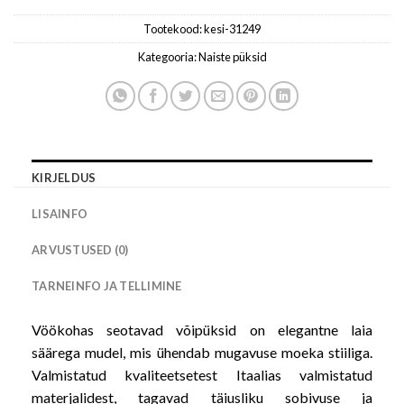
Tootekood:
kesi-31249
Kategooria:
Naiste püksid
KIRJELDUS
LISAINFO
ARVUSTUSED (0)
TARNEINFO JA TELLIMINE
Vöökohas seotavad võipüksid on elegantne laia
säärega mudel, mis ühendab mugavuse moeka stiiliga.
Valmistatud kvaliteetsetest Itaalias valmistatud
materjalidest, tagavad täiusliku sobivuse ja