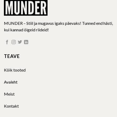
page
page
MUNDER – Stiil ja mugavus igaks päevaks! Tunned end hästi,
kui kannad õigeid riideid!
TEAVE
Kõik tooted
Avaleht
Meist
Kontakt