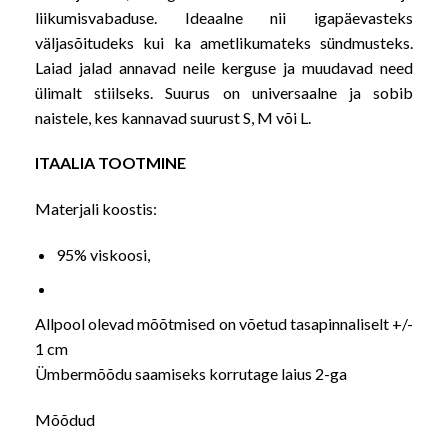
liikumisvabaduse. Ideaalne nii igapäevasteks
väljasõitudeks kui ka ametlikumateks sündmusteks.
Laiad jalad annavad neile kerguse ja muudavad need
ülimalt stiilseks. Suurus on universaalne ja sobib
naistele, kes kannavad suurust S, M või L.
ITAALIA TOOTMINE
Materjali koostis:
95% viskoosi,
Allpool olevad mõõtmised on võetud tasapinnaliselt +/-
1 cm
Ümbermõõdu saamiseks korrutage laius 2-ga
Mõõdud