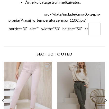
Ärge kuivatage trummelkuivatus.
src=”/data/include/cms/0przepis-
prania/Prasuj_w_temperaturze_max_110C.jpg”
border=”0″ alt=”” width=”50″ height=”50″ />
SEOTUD TOOTED
Add to wishlist
Add to wishlist