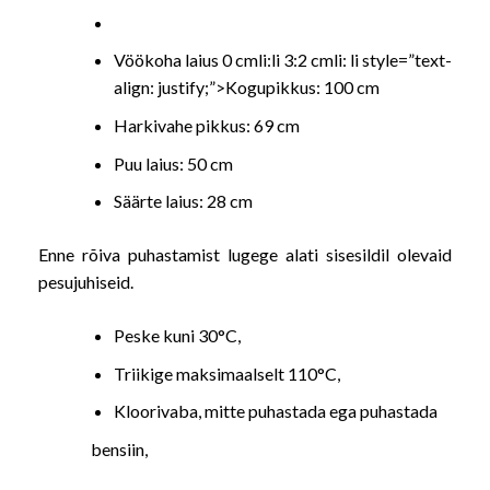
Vöökoha laius 0 cmli:li 3:2 cmli: li style=”text-
align: justify;”>Kogupikkus: 100 cm
Harkivahe pikkus: 69 cm
Puu laius: 50 cm
Säärte laius: 28 cm
Enne rõiva puhastamist lugege alati sisesildil olevaid
pesujuhiseid.
Peske kuni 30°C,
Triikige maksimaalselt 110°C,
Kloorivaba, mitte puhastada ega puhastada
bensiin,