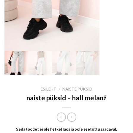
ESILEHT
/
NAISTE PÜKSID
naiste püksid – hall melanž
Seda toodet ei ole hetkel laos ja pole seetõttu saadaval.