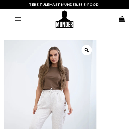
Skip
TERE TULEMAST MUNDER.EE E-POODI
to
content