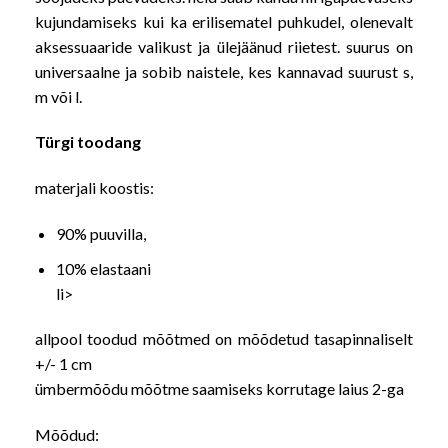
kujundamiseks kui ka erilisematel puhkudel, olenevalt
aksessuaaride valikust ja ülejäänud riietest. suurus on
universaalne ja sobib naistele, kes kannavad suurust s,
m või l.
Türgi toodang
materjali koostis:
90% puuvilla,
10% elastaani
li>
allpool toodud mõõtmed on mõõdetud tasapinnaliselt
+/- 1 cm
ümbermõõdu mõõtme saamiseks korrutage laius 2-ga
Mõõdud: