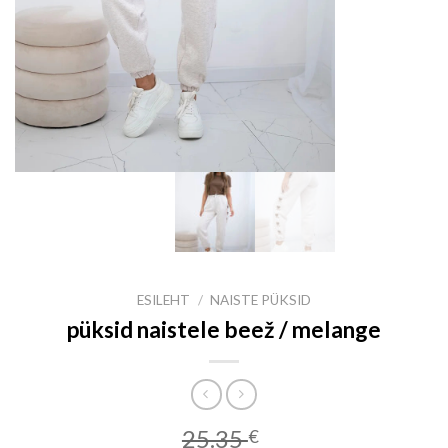
ESILEHT
/
NAISTE PÜKSID
püksid naistele beež / melange
25.35
€