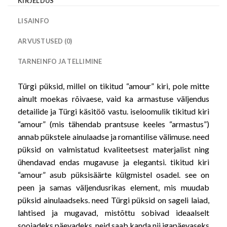
KIRJELDUS
LISAINFO
ARVUSTUSED (0)
TARNEINFO JA TELLIMINE
Türgi püksid, millel on tikitud “amour” kiri, pole mitte
ainult moekas rõivaese, vaid ka armastuse väljendus
detailide ja Türgi käsitöö vastu. iseloomulik tikitud kiri
“amour” (mis tähendab prantsuse keeles “armastus”)
annab pükstele ainulaadse ja romantilise välimuse. need
püksid on valmistatud kvaliteetsest materjalist ning
ühendavad endas mugavuse ja elegantsi. tikitud kiri
“amour” asub püksisäärte külgmistel osadel. see on
peen ja samas väljendusrikas element, mis muudab
püksid ainulaadseks. need Türgi püksid on sageli laiad,
lahtised ja mugavad, mistõttu sobivad ideaalselt
soojadeks päevadeks. neid saab kanda nii igapäevaseks