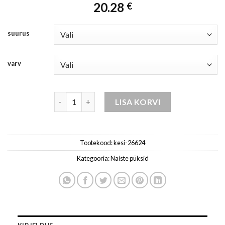
20.28
€
suurus
varv
püksid naistele beež / melange kogus
LISA KORVI
Tootekood:
kesi-26624
Kategooria:
Naiste püksid