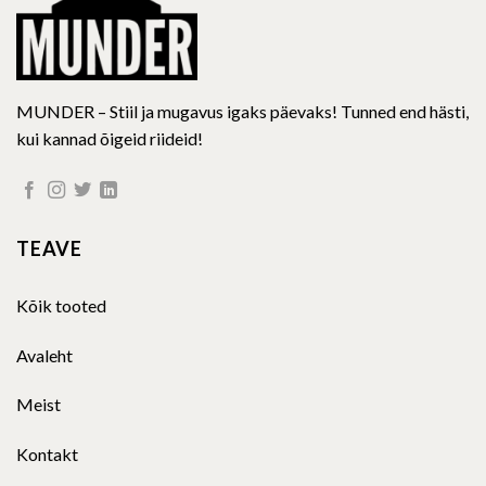
page
page
MUNDER – Stiil ja mugavus igaks päevaks! Tunned end hästi,
kui kannad õigeid riideid!
TEAVE
Kõik tooted
Avaleht
Meist
Kontakt