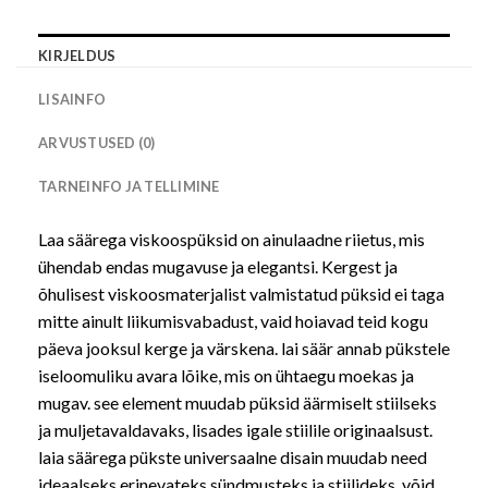
KIRJELDUS
LISAINFO
ARVUSTUSED (0)
TARNEINFO JA TELLIMINE
Laa säärega viskoospüksid on ainulaadne riietus, mis
ühendab endas mugavuse ja elegantsi. Kergest ja
õhulisest viskoosmaterjalist valmistatud püksid ei taga
mitte ainult liikumisvabadust, vaid hoiavad teid kogu
päeva jooksul kerge ja värskena. lai säär annab pükstele
iseloomuliku avara lõike, mis on ühtaegu moekas ja
mugav. see element muudab püksid äärmiselt stiilseks
ja muljetavaldavaks, lisades igale stiilile originaalsust.
laia säärega pükste universaalne disain muudab need
ideaalseks erinevateks sündmusteks ja stiilideks. võid