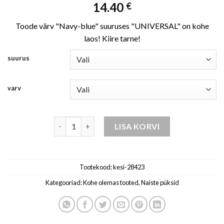
14.40
€
Toode värv "Navy-blue" suuruses "UNIVERSAL" on kohe
laos! Kiire tarne!
suurus
varv
püksid naistele mereväe sinine kogus
LISA KORVI
Tootekood:
kesi-28423
Kategooriad:
Kohe olemas tooted
,
Naiste püksid