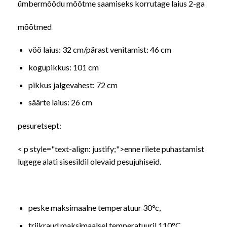
ümbermõõdu mõõtme saamiseks korrutage laius 2-ga
mõõtmed
vöö laius: 32 cm/pärast venitamist: 46 cm
kogupikkus: 101 cm
pikkus jalgevahest: 72 cm
säärte laius: 26 cm
pesuretsept:
< p style="text-align: justify;">enne riiete puhastamist
lugege alati sisesildil olevaid pesujuhiseid.
peske maksimaalne temperatuur 30°c,
triikraud maksimaalsel temperatuuril 110°C,