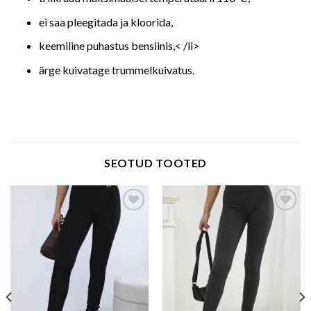
ei saa pleegitada ja kloorida,
keemiline puhastus bensiinis,< /li>
ärge kuivatage trummelkuivatus.
SEOTUD TOOTED
Add to wishlist
Add to wishlist