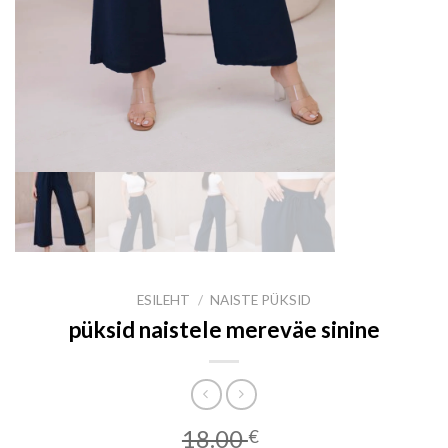
ESILEHT
/
NAISTE PÜKSID
püksid naistele mereväe sinine
18.00
€