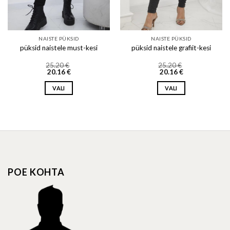
NAISTE PÜKSID
NAISTE PÜKSID
püksid naistele must-kesi
püksid naistele grafiit-kesi
25.20
€
25.20
€
20.16
€
20.16
€
VALI
VALI
This
This
product
product
has
has
multiple
multiple
variants.
variants.
The
The
options
options
POE KOHTA
may
may
be
be
chosen
chosen
on
on
the
the
product
product