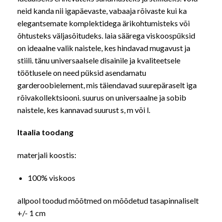
neid kanda nii igapäevaste, vabaaja rõivaste kui ka
elegantsemate komplektidega ärikohtumisteks või
õhtusteks väljasõitudeks. laia säärega viskoospüksid
on ideaalne valik naistele, kes hindavad mugavust ja
stiili. tänu universaalsele disainile ja kvaliteetsele
töötlusele on need püksid asendamatu
garderoobielement, mis täiendavad suurepäraselt iga
rõivakollektsiooni. suurus on universaalne ja sobib
naistele, kes kannavad suurust s, m või l.
Itaalia toodang
materjali koostis:
100% viskoos
allpool toodud mõõtmed on mõõdetud tasapinnaliselt
+/- 1 cm