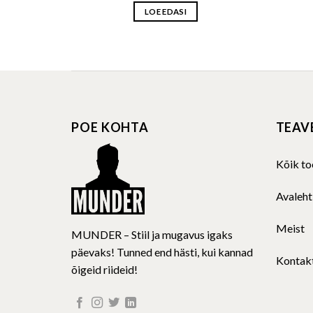
LOE EDASI
POE KOHTA
TEAV
Kõik to
Avaleht
Meist
MUNDER – Stiil ja mugavus igaks
päevaks! Tunned end hästi, kui kannad
Kontak
õigeid riideid!