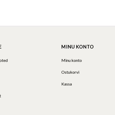
E
MINU KONTO
oted
Minu konto
Ostukorvi
Kassa
t