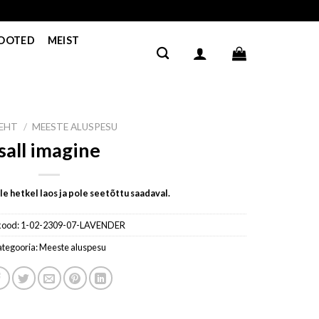
TOOTED
MEIST
LEHT
/
MEESTE ALUSPESU
sall imagine
e hetkel laos ja pole seetõttu saadaval.
kood:
1-02-2309-07-LAVENDER
ategooria:
Meeste aluspesu