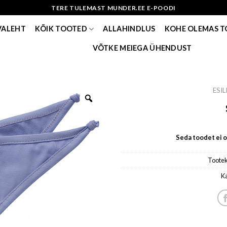
TERE TULEMAST MUNDER.EE E-POODI
VALEHT
KÕIK TOOTED
ALLAHINDLUS
KOHE OLEMAS 
VÕTKE MEIEGA ÜHENDUST
ESI
Seda toodet ei ol
Toote
K