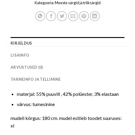
Kategooria:
Meeste särgid ja triiksärgid
KIRJELDUS
LISAINFO
ARVUSTUSED (0)
TARNEINFO JA TELLIMINE
materjal: 55% puuvill , 42% polüester, 3% elastaan
värvus: tumesinine
mudeli kõrgus: 180 cm. mudel esitleb toodet suuruses:
xl