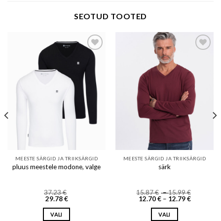
SEOTUD TOOTED
Add to wishlist
Add to wishlist
MEESTE SÄRGID JA TRIIKSÄRGID
MEESTE SÄRGID JA TRIIKSÄRGID
pluus meestele modone, valge
särk
Price
37.23
€
15.87
€
–
15.99
€
Price
range:
29.78
€
12.70
€
–
12.79
€
range:
15.87 €
12.70 €
through
VALI
VALI
through
15.99 €