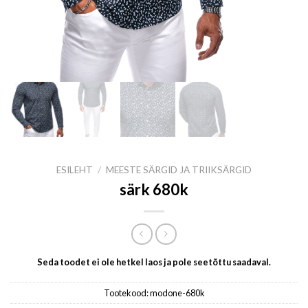
ESILEHT
/
MEESTE SÄRGID JA TRIIKSÄRGID
särk 680k
Seda toodet ei ole hetkel laos ja pole seetõttu saadaval.
Tootekood:
modone-680k