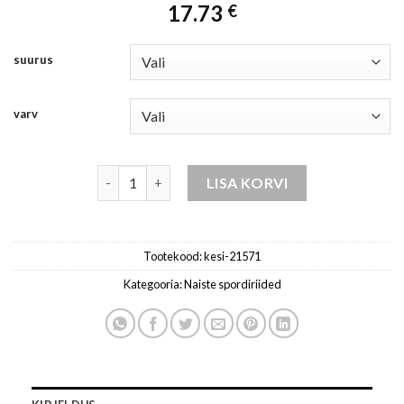
17.73
€
suurus
varv
spordiriided naistele hall kogus
LISA KORVI
Tootekood:
kesi-21571
Kategooria:
Naiste spordiriided