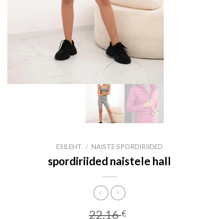
ESILEHT
/
NAISTE SPORDIRIIDED
spordiriided naistele hall
22.16
€