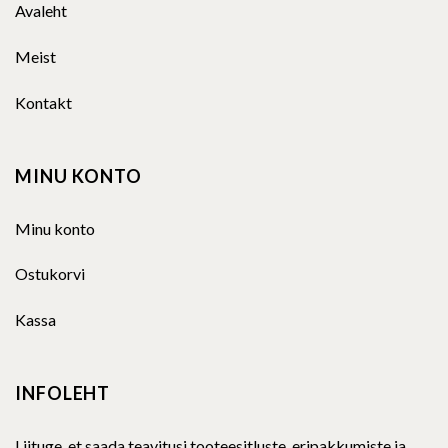
Avaleht
Meist
Kontakt
MINU KONTO
Minu konto
Ostukorvi
Kassa
INFOLEHT
Liituge, et saada teavitusi tooteesitluste, eripakkumiste ja