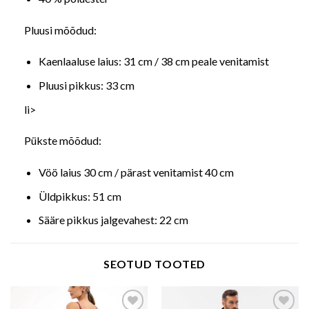
Pluusi mõõdud:
Kaenlaaluse laius: 31 cm / 38 cm peale venitamist
Pluusi pikkus: 33 cm
li>
Pükste mõõdud:
Vöö laius 30 cm / pärast venitamist 40 cm
Üldpikkus: 51 cm
Sääre pikkus jalgevahest: 22 cm
SEOTUD TOOTED