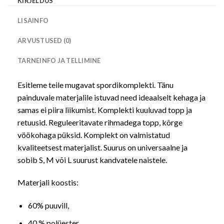
KIRJELDUS
LISAINFO
ARVUSTUSED (0)
TARNEINFO JA TELLIMINE
Esitleme teile mugavat spordikomplekti. Tänu
painduvale materjalile istuvad need ideaalselt kehaga ja
samas ei piira liikumist. Komplekti kuuluvad topp ja
retuusid. Reguleeritavate rihmadega topp, kõrge
vöökohaga püksid. Komplekt on valmistatud
kvaliteetsest materjalist. Suurus on universaalne ja
sobib S, M või L suurust kandvatele naistele.
Materjali koostis:
60% puuvill,
40 % polüester