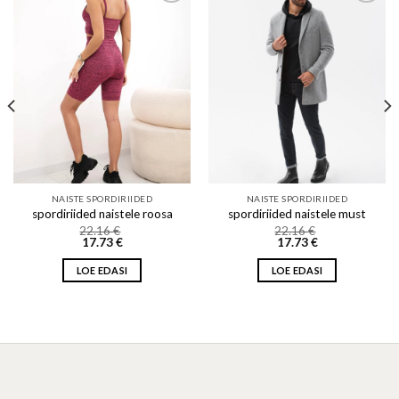
Add to wishlist
Add to wishlist
NAISTE SPORDIRIIDED
NAISTE SPORDIRIIDED
spordiriided naistele roosa
spordiriided naistele must
22.16
€
22.16
€
17.73
€
17.73
€
LOE EDASI
LOE EDASI