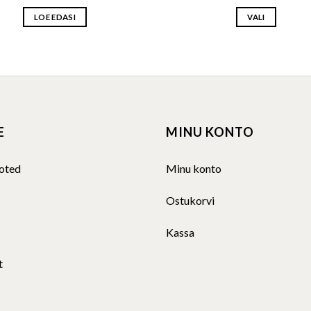
LOE EDASI
VALI
This
product
has
multiple
variants.
The
E
MINU KONTO
options
may
be
oted
Minu konto
chosen
on
Ostukorvi
the
product
Kassa
page
t