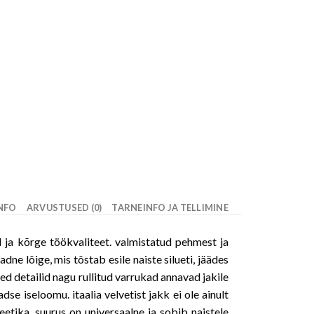
INFO
ARVUSTUSED (0)
TARNEINFO JA TELLIMINE
il ja kõrge töökvaliteet. valmistatud pehmest ja
dne lõige, mis tõstab esile naiste silueti, jäädes
ised detailid nagu rullitud varrukad annavad jakile
se iseloomu. itaalia velvetist jakk ei ole ainult
teetika. suurus on universaalne ja sobib naistele