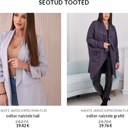
SEOTUD TOOTED
Add to wishlist
Add to w
AISTE JAKID/JOPED/MANTLID
NAISTE JAKID/JOPED/MANTL
sviiter naistele hall
sviiter naistele grafiit
24.27
€
24.70
€
19.42
€
19.76
€