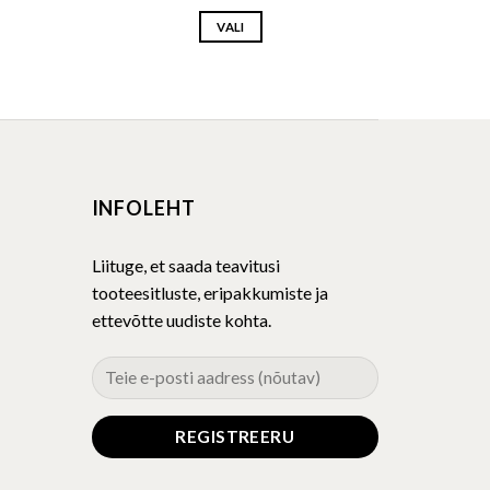
VALI
This
product
has
multiple
variants.
The
INFOLEHT
options
may
be
Liituge, et saada teavitusi
chosen
tooteesitluste, eripakkumiste ja
on
ettevõtte uudiste kohta.
the
product
page