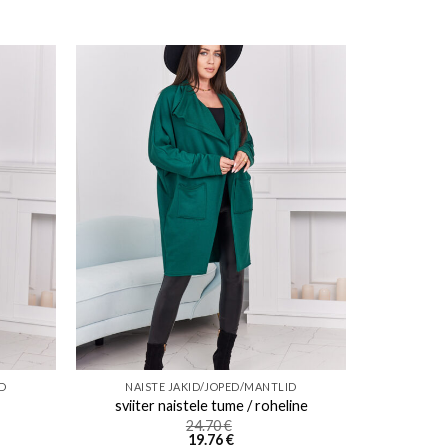
ishlist
Add to wishlist
ID
NAISTE JAKID/JOPED/MANTLID
sviiter naistele tume / roheline
24.70
€
19.76
€