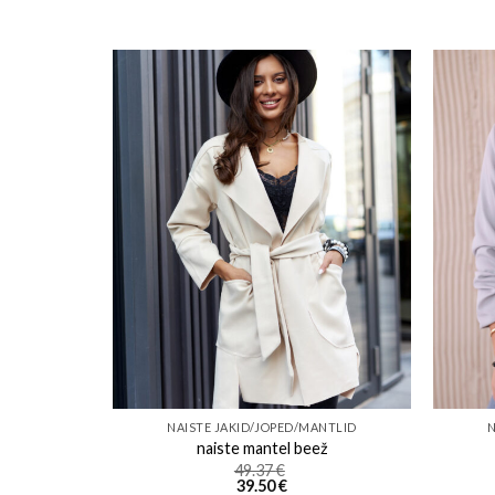
o wishlist
Add to wishlist
NTLID
NAISTE JAKID/JOPED/MANTLID
N
ru
naiste mantel beež
49.37
€
39.50
€