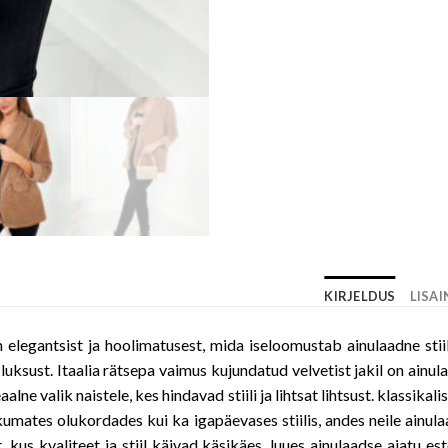
KIRJELDUS
LISA
n elegantsist ja hoolimatusest, mida iseloomustab ainulaadne sti
ksust. Itaalia rätsepa vaimus kujundatud velvetist jakil on ainulaa
lne valik naistele, kes hindavad stiili ja lihtsat lihtsust. klassikal
kumates olukordades kui ka igapäevases stiilis, andes neile ainulaad
t, kus kvaliteet ja stiil käivad käsikäes, luues ainulaadse ajatu es