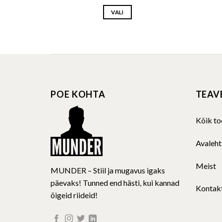
VALI
This
product
has
multiple
variants.
The
POE KOHTA
TEAV
options
may
be
Kõik to
chosen
on
Avaleht
the
product
Meist
MUNDER – Stiil ja mugavus igaks
page
päevaks! Tunned end hästi, kui kannad
Kontak
õigeid riideid!