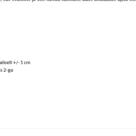
iselt +/- 1 cm
s 2-ga