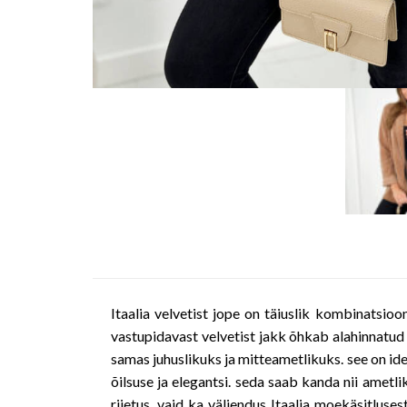
Itaalia velvetist jope on täiuslik kombinatsioo
vastupidavast velvetist jakk õhkab alahinnatud lu
samas juhuslikuks ja mitteametlikuks. see on ideaa
õilsuse ja elegantsi. seda saab kanda nii ametli
riietus, vaid ka väljendus Itaalia moekäsitluses