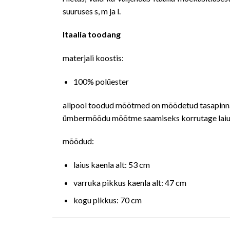
suuruses s, m ja l.
Itaalia toodang
materjali koostis:
100% polüester
allpool toodud mõõtmed on mõõdetud tasapinnal
ümbermõõdu mõõtme saamiseks korrutage laiu
mõõdud:
laius kaenla alt: 53 cm
varruka pikkus kaenla alt: 47 cm
kogu pikkus: 70 cm