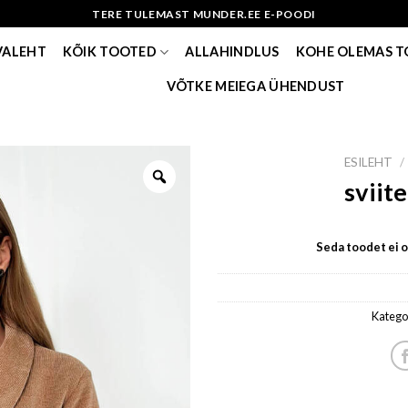
TERE TULEMAST MUNDER.EE E-POODI
VALEHT
KÕIK TOOTED
ALLAHINDLUS
KOHE OLEMAS 
VÕTKE MEIEGA ÜHENDUST
ESILEHT
/
sviite
Seda toodet ei ol
Katego