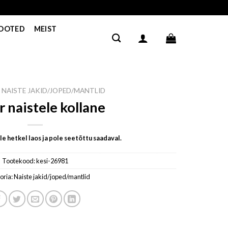
TOOTED
MEIST
NAISTE JAKID/JOPED/MANTLID
r naistele kollane
e hetkel laos ja pole seetõttu saadaval.
Tootekood:
kesi-26981
oria:
Naiste jakid/joped/mantlid