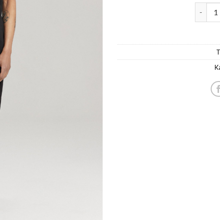
t-särk 
T
K