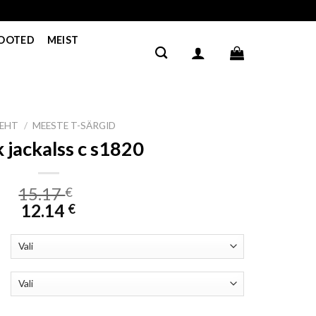
TOOTED
MEIST
LEHT
/
MEESTE T-SÄRGID
k jackalss c s1820
15.17
€
12.14
€