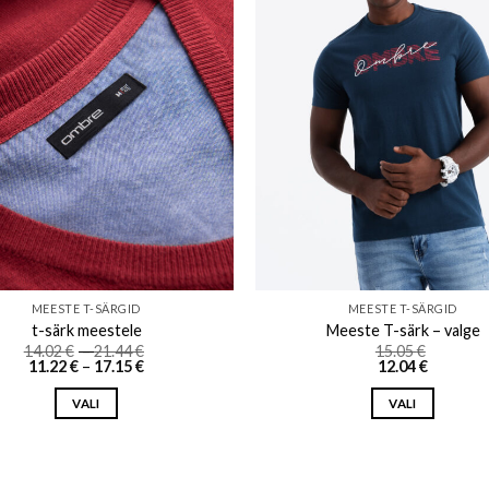
Add to wishlist
Add to w
MEESTE T-SÄRGID
MEESTE T-SÄRGID
t-särk meestele
Meeste T-särk – valge
Price
14.02
€
–
21.44
€
15.05
€
Price
range:
11.22
€
–
17.15
€
12.04
€
range:
14.02 €
11.22 €
through
VALI
VALI
through
21.44 €
17.15 €
This
This
product
product
has
has