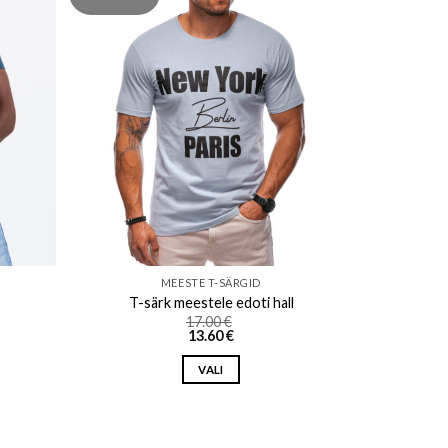
ishlist
Add to wishlist
MEESTE T-SÄRGID
T-särk meestele edoti hall
17.00
€
13.60
€
VALI
This
product
has