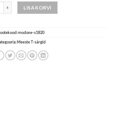
jackalss c s1820 kogus
LISA KORVI
ootekood:
modone-s1820
ategooria:
Meeste T-särgid