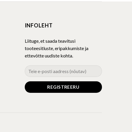
multiple
variants.
The
INFOLEHT
options
may
be
Liituge, et saada teavitusi
chosen
tooteesitluste, eripakkumiste ja
on
ettevõtte uudiste kohta.
the
product
page