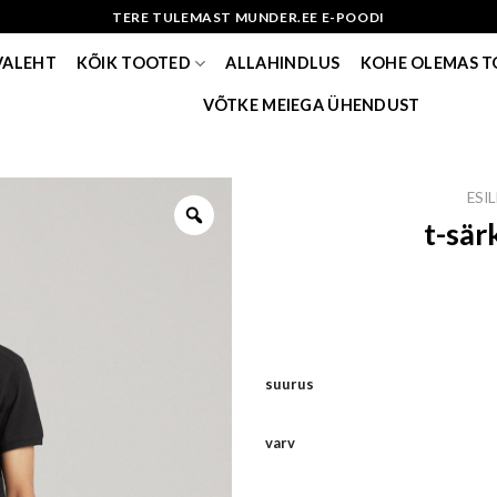
TERE TULEMAST MUNDER.EE E-POODI
VALEHT
KÕIK TOOTED
ALLAHINDLUS
KOHE OLEMAS 
VÕTKE MEIEGA ÜHENDUST
ESI
t-sär
suurus
varv