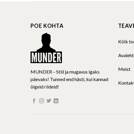
multiple
variants.
The
POE KOHTA
TEAV
options
may
be
Kõik to
chosen
on
Avaleht
the
product
Meist
MUNDER – Stiil ja mugavus igaks
page
päevaks! Tunned end hästi, kui kannad
Kontak
õigeid riideid!