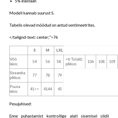
5% elastaan
Modell kannab suurust S.
Tabelis olevad mõõdud on antud sentimeetrites.
</talignd-text:
center;”>76
S
M
L
XL
Vöö
<trTotald;
54
56
58
106
108
109
laius:
pikkus:
Siseamba
77
78
79
pikkus:
Puusa
41>>
4144
45
laius:
Pesujuhised:
Enne puhastamist kontrollige alati sisemisel sildil