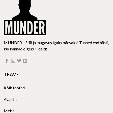
chosen
chosen
on
on
the
the
product
product
page
page
MUNDER – Stiil ja mugavus igaks päevaks! Tunned end hästi,
kui kannad õigeid riideid!
TEAVE
Kõik tooted
Avaleht
Meist