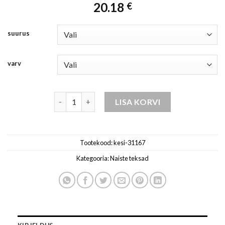
20.18
€
suurus
varv
teksad naistele aprikoos/tume-kesi kogus
LISA KORVI
Tootekood:
kesi-31167
Kategooria:
Naiste teksad