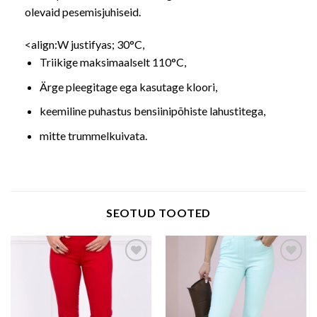
olevaid pesemisjuhiseid.
<align:W justifyas; 30°C,
Triikige maksimaalselt 110°C,
Ärge pleegitage ega kasutage kloori,
keemiline puhastus bensiinipõhiste lahustitega,
mitte trummelkuivata.
SEOTUD TOOTED
Add to wishlist
Add to wishlist