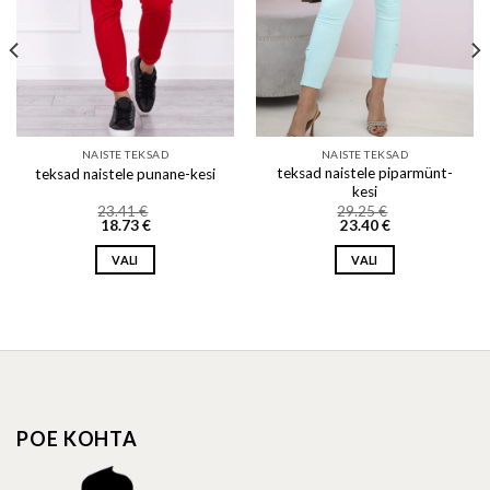
NAISTE TEKSAD
NAISTE TEKSAD
teksad naistele piparmünt-
teksad naistele punane-kesi
kesi
23.41
€
29.25
€
18.73
€
23.40
€
VALI
VALI
This
This
product
product
has
has
multiple
multiple
variants.
variants.
The
The
options
options
POE KOHTA
may
may
be
be