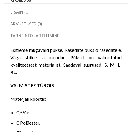
KIRJELDUS
LISAINFO
ARVUSTUSED (0)
TARNEINFO JA TELLIMINE
Esitleme mugavaid pükse. Rasedate püksid rasedatele.
Väga stiilne ja moodne. Püksid on valmistatud
kvaliteetsest materjalist. Saadaval suurused:
S, M, L,
XL.
VALMISTEE TÜRGIS
Materjali koostis:
0,5%>
0 Polüester,