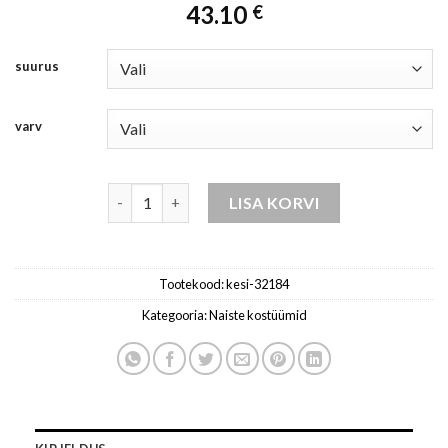
43.10
€
suurus
varv
komplekt naistele - denim melange kogus
LISA KORVI
Tootekood:
kesi-32184
Kategooria:
Naiste kostüümid