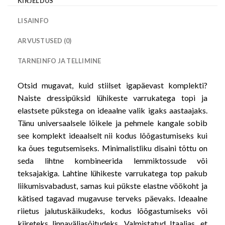
KIRJELDUS
LISAINFO
ARVUSTUSED (0)
TARNEINFO JA TELLIMINE
Otsid mugavat, kuid stiilset igapäevast komplekti?
Naiste dressipüksid lühikeste varrukatega topi ja
elastsete pükstega on ideaalne valik igaks aastaajaks.
Tänu universaalsele lõikele ja pehmele kangale sobib
see komplekt ideaalselt nii kodus lõõgastumiseks kui
ka õues tegutsemiseks. Minimalistliku disaini tõttu on
seda lihtne kombineerida lemmiktossude või
teksajakiga. Lahtine lühikeste varrukatega top pakub
liikumisvabadust, samas kui pükste elastne vöökoht ja
kätised tagavad mugavuse terveks päevaks. Ideaalne
riietus jalutuskäikudeks, kodus lõõgastumiseks või
kiireteks linnaväljasõitudeks. Valmistatud Itaalias, et