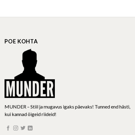
product
product
has
has
multiple
multiple
variants.
variants.
The
The
options
options
POE KOHTA
may
may
be
be
chosen
chosen
on
on
the
the
product
product
page
page
MUNDER – Stiil ja mugavus igaks päevaks! Tunned end hästi,
kui kannad õigeid riideid!