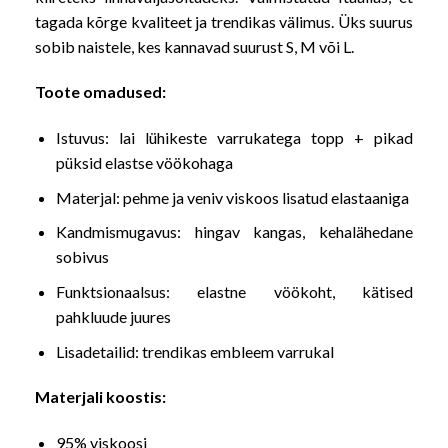
tagada kõrge kvaliteet ja trendikas välimus. Üks suurus
sobib naistele, kes kannavad suurust S, M või L.
Toote omadused:
Istuvus: lai lühikeste varrukatega topp + pikad
püksid elastse vöökohaga
Materjal: pehme ja veniv viskoos lisatud elastaaniga
Kandmismugavus: hingav kangas, kehalähedane
sobivus
Funktsionaalsus: elastne vöökoht, kätised
pahkluude juures
Lisadetailid: trendikas embleem varrukal
Materjali koostis:
95% viskoosi