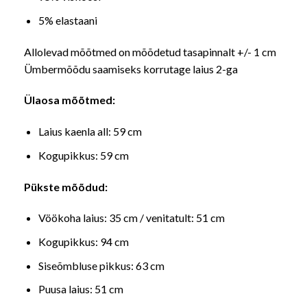
5% elastaani
Allolevad mõõtmed on mõõdetud tasapinnalt +/- 1 cm
Ümbermõõdu saamiseks korrutage laius 2-ga
Ülaosa mõõtmed:
Laius kaenla all: 59 cm
Kogupikkus: 59 cm
Pükste mõõdud:
Vöökoha laius: 35 cm / venitatult: 51 cm
Kogupikkus: 94 cm
Siseõmbluse pikkus: 63 cm
Puusa laius: 51 cm