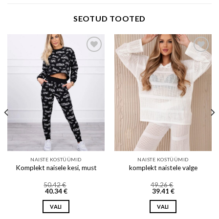
SEOTUD TOOTED
Add to wishlist
Add to wishlist
NAISTE KOSTÜÜMID
NAISTE KOSTÜÜMID
Komplekt naisele kesi, must
komplekt naistele valge
50.42
€
49.26
€
40.34
€
39.41
€
VALI
VALI
This
This