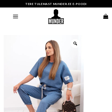
Skip
TERE TULEMAST MUNDER.EE E-POODI
to
content