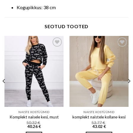
Kogupikkus: 38 cm
SEOTUD TOOTED
Add to wishlist
Add to wishlist
NAISTE KOSTÜÜMID
NAISTE KOSTÜÜMID
Komplekt naisele kesi, must
komplekt naistele kollane-kesi
50.32
€
53.77
€
40.26
€
43.02
€