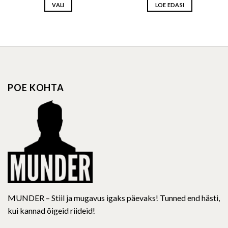
VALI
LOE EDASI
This
product
has
multiple
variants.
The
options
POE KOHTA
may
be
chosen
on
the
product
page
MUNDER – Stiil ja mugavus igaks päevaks! Tunned end hästi,
kui kannad õigeid riideid!