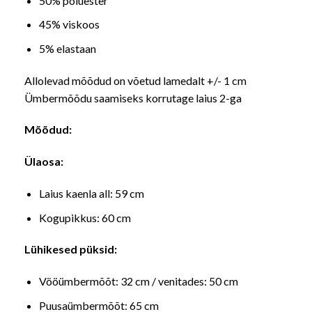
50% polüester
45% viskoos
5% elastaan
Allolevad mõõdud on võetud lamedalt +/- 1 cm
Ümbermõõdu saamiseks korrutage laius 2-ga
Mõõdud:
Ülaosa:
Laius kaenla all: 59 cm
Kogupikkus: 60 cm
Lühikesed püksid:
Vööümbermõõt: 32 cm / venitades: 50 cm
Puusaümbermõõt: 65 cm