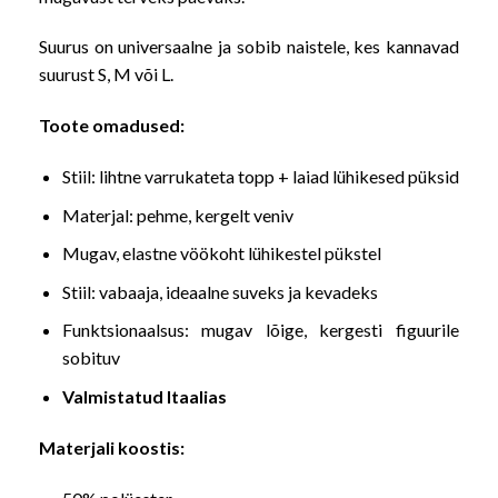
Suurus on universaalne ja sobib naistele, kes kannavad
suurust S, M või L.
Toote omadused:
Stiil: lihtne varrukateta topp + laiad lühikesed püksid
Materjal: pehme, kergelt veniv
Mugav, elastne vöökoht lühikestel pükstel
Stiil: vabaaja, ideaalne suveks ja kevadeks
Funktsionaalsus: mugav lõige, kergesti figuurile
sobituv
Valmistatud Itaalias
Materjali koostis: