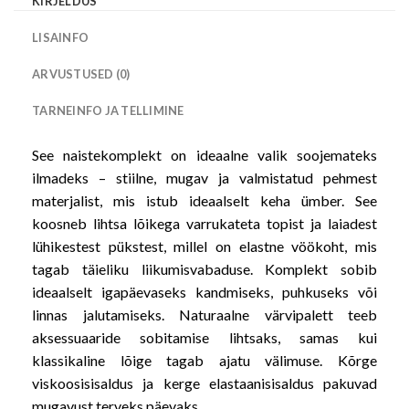
KIRJELDUS
LISAINFO
ARVUSTUSED (0)
TARNEINFO JA TELLIMINE
See naistekomplekt on ideaalne valik soojemateks
ilmadeks – stiilne, mugav ja valmistatud pehmest
materjalist, mis istub ideaalselt keha ümber. See
koosneb lihtsa lõikega varrukateta topist ja laiadest
lühikestest pükstest, millel on elastne vöökoht, mis
tagab täieliku liikumisvabaduse. Komplekt sobib
ideaalselt igapäevaseks kandmiseks, puhkuseks või
linnas jalutamiseks. Naturaalne värvipalett teeb
aksessuaaride sobitamise lihtsaks, samas kui
klassikaline lõige tagab ajatu välimuse. Kõrge
viskoosisisaldus ja kerge elastaanisisaldus pakuvad
mugavust terveks päevaks.