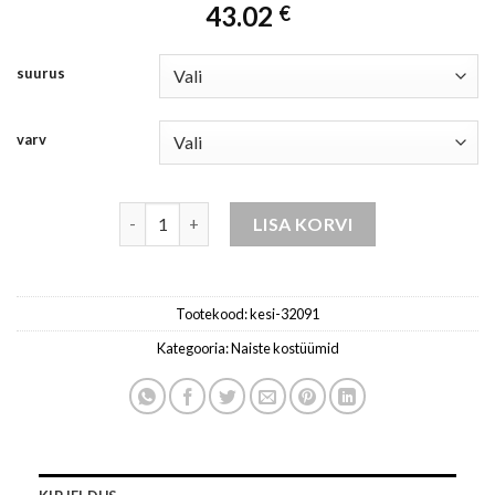
43.02
€
suurus
varv
komplekt naistele - ekrü kogus
LISA KORVI
Tootekood:
kesi-32091
Kategooria:
Naiste kostüümid