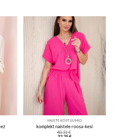
ishlist
Add to wishlist
NAISTE KOSTÜÜMID
eež
komplekt naistele roosa-kesi
40.31
€
32.25
€