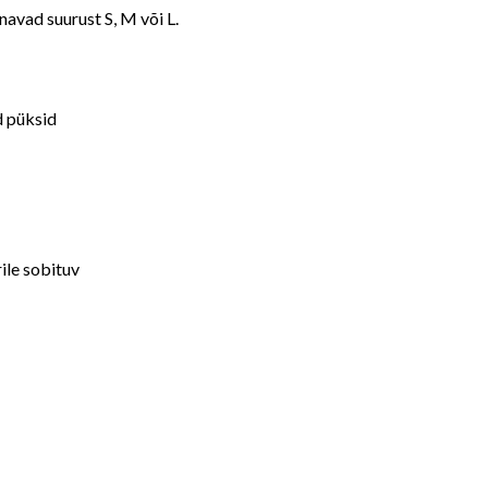
navad suurust S, M või L.
d püksid
ile sobituv