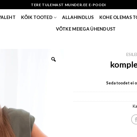
TERE TULEMAST MUNDER.EE E-POODI
VALEHT
KÕIK TOOTED
ALLAHINDLUS
KOHE OLEMAS 
VÕTKE MEIEGA ÜHENDUST
ESIL
komplek
Seda toodet ei ol
Ka