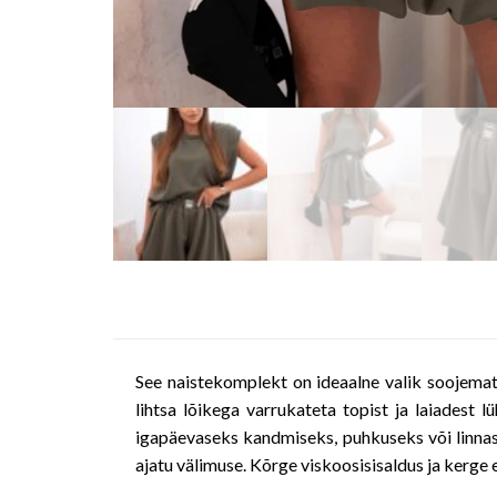
See naistekomplekt on ideaalne valik soojemat
lihtsa lõikega varrukateta topist ja laiadest 
igapäevaseks kandmiseks, puhkuseks või linnas 
ajatu välimuse. Kõrge viskoosisisaldus ja kerge