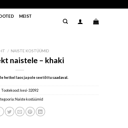
TOOTED
MEIST
EHT
/
NAISTE KOSTÜÜMID
t naistele – khaki
e hetkel laos ja pole seetõttu saadaval.
Tootekood:
kesi-32092
tegooria:
Naiste kostüümid