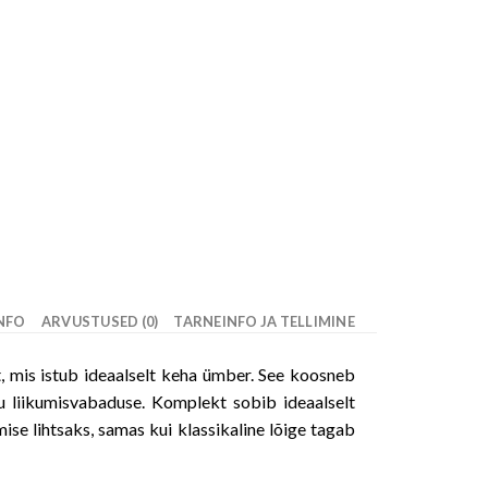
INFO
ARVUSTUSED (0)
TARNEINFO JA TELLIMINE
, mis istub ideaalselt keha ümber. See koosneb
iku liikumisvabaduse. Komplekt sobib ideaalselt
se lihtsaks, samas kui klassikaline lõige tagab