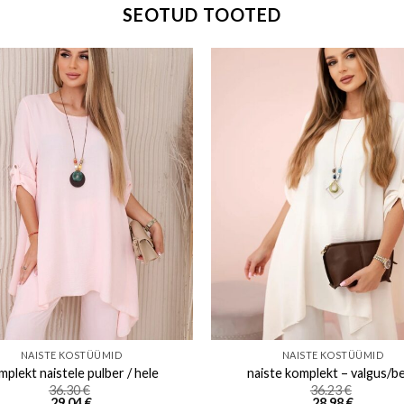
SEOTUD TOOTED
Add to wishlist
Add to w
NAISTE KOSTÜÜMID
NAISTE KOSTÜÜMID
mplekt naistele pulber / hele
naiste komplekt – valgus/b
36.30
€
36.23
€
29.04
€
28.98
€