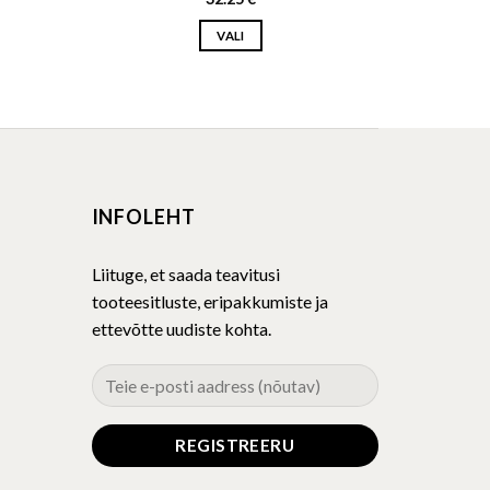
VALI
This
product
has
multiple
variants.
The
INFOLEHT
options
may
be
Liituge, et saada teavitusi
chosen
tooteesitluste, eripakkumiste ja
on
ettevõtte uudiste kohta.
the
product
page