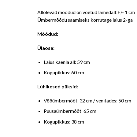
Allolevad mõõdud on võetud lamedalt +/- 1 cm
Ümbermõõdu saamiseks korrutage laius 2-ga
Mõõdud:
Ülaosa:
Laius kaenla all: 59 cm
Kogupikkus: 60 cm
Lühikesed püksid:
Vööümbermõõt: 32 cm / venitades: 50 cm
Puusaümbermõõt: 65 cm
Kogupikkus: 38 cm