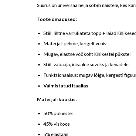
Suurus on universaalne ja sobib naistele, kes kan
Toote omadused:
Stiil: lihtne varrukateta topp + laiad lühikese
Materjal: pehme, kergelt veniv
Mugav, elastne vöökoht lühikestel pükstel
Stiil: vabaaja, ideaalne suveks ja kevadeks
Funktsionaalsus: mugav lõige, kergesti figuur
Valmistatud Itaalias
Materjali koostis:
50% polüester
45% viskoos
5% elastaan