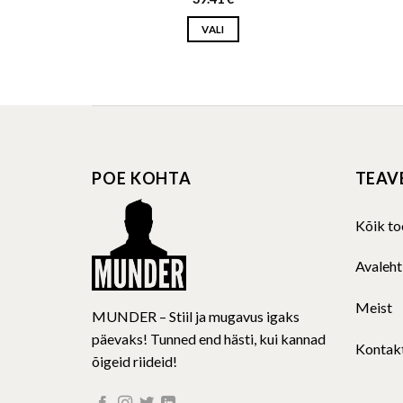
VALI
This
product
has
multiple
variants.
The
POE KOHTA
TEAV
options
may
be
Kõik to
chosen
on
Avaleht
the
product
Meist
MUNDER – Stiil ja mugavus igaks
page
päevaks! Tunned end hästi, kui kannad
Kontak
õigeid riideid!