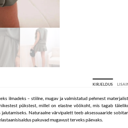
KIRJELDUS
LISA
eks ilmadeks – stiilne, mugav ja valmistatud pehmest materjalist
lühikestest pükstest, millel on elastne vöökoht, mis tagab täiel
jalutamiseks. Naturaalne värvipalett teeb aksessuaaride sobitami
 elastaanisisaldus pakuvad mugavust terveks päevaks.