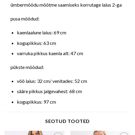
ümbermõõdu mõõtme saamiseks korrutage laius 2-ga
pusa mõõdud:
kaenlaalune laius: 69 cm
kogupikkus: 63 cm
varruka pikkus kaenla alt: 47 cm
pükste mõõdud:
vöö laius: 32 cm/ venitades: 52 cm
sääre pikkus jalgevahest: 68 cm
kogupikkus: 97 cm
SEOTUD TOOTED