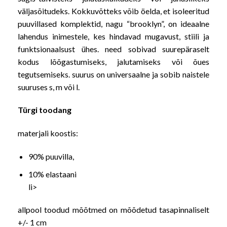
väljasõitudeks. Kokkuvõtteks võib öelda, et isoleeritud
puuvillased komplektid, nagu “brooklyn”, on ideaalne
lahendus inimestele, kes hindavad mugavust, stiili ja
funktsionaalsust ühes. need sobivad suurepäraselt
kodus lõõgastumiseks, jalutamiseks või õues
tegutsemiseks. suurus on universaalne ja sobib naistele
suuruses s, m või l.
Türgi toodang
materjali koostis:
90% puuvilla,
10% elastaani
li>
allpool toodud mõõtmed on mõõdetud tasapinnaliselt
+/- 1 cm