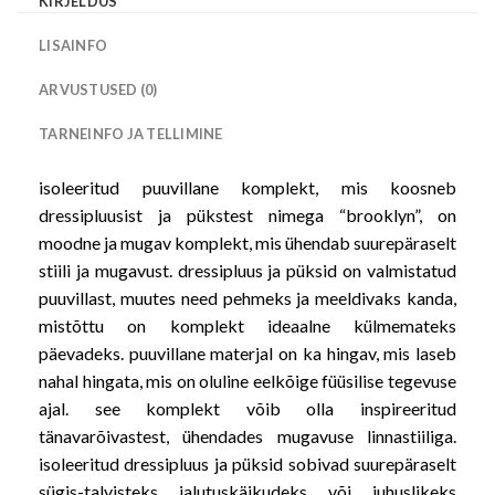
KIRJELDUS
LISAINFO
ARVUSTUSED (0)
TARNEINFO JA TELLIMINE
isoleeritud puuvillane komplekt, mis koosneb
dressipluusist ja pükstest nimega “brooklyn”, on
moodne ja mugav komplekt, mis ühendab suurepäraselt
stiili ja mugavust. dressipluus ja püksid on valmistatud
puuvillast, muutes need pehmeks ja meeldivaks kanda,
mistõttu on komplekt ideaalne külmemateks
päevadeks. puuvillane materjal on ka hingav, mis laseb
nahal hingata, mis on oluline eelkõige füüsilise tegevuse
ajal. see komplekt võib olla inspireeritud
tänavarõivastest, ühendades mugavuse linnastiiliga.
isoleeritud dressipluus ja püksid sobivad suurepäraselt
sügis-talvisteks jalutuskäikudeks või juhuslikeks