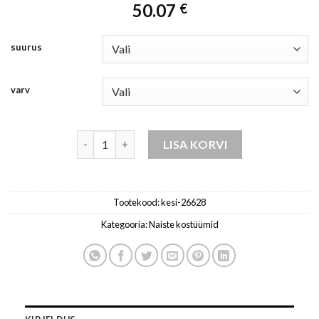
50.07
€
suurus
varv
komplekt naistele kollane kogus
LISA KORVI
Tootekood:
kesi-26628
Kategooria:
Naiste kostüümid