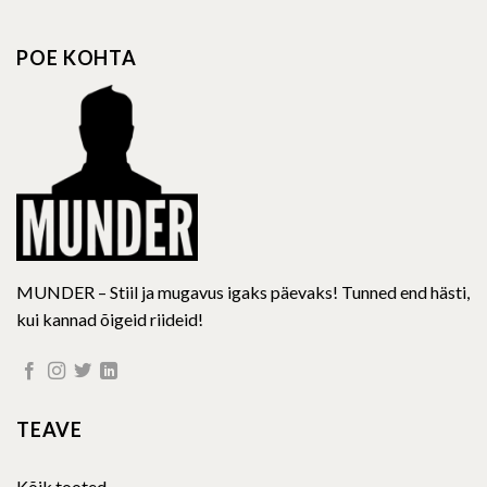
The
The
options
options
POE KOHTA
may
may
be
be
chosen
chosen
on
on
the
the
product
product
page
page
MUNDER – Stiil ja mugavus igaks päevaks! Tunned end hästi,
kui kannad õigeid riideid!
TEAVE
Kõik tooted