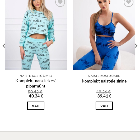
Add to wishlist
Add to wishlist
NAISTE KOSTÜÜMID
NAISTE KOSTÜÜMID
Komplekt naisele kesi,
komplekt naistele sinine
piparmünt
50.42
€
49.26
€
40.34
€
39.41
€
VALI
VALI
This
This
product
product
has
has
multiple
multiple
variants.
variants.