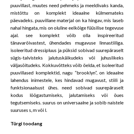
puuvillast, muutes need pehmeks ja meeldivaks kanda,
mistõttu on komplekt ideaalne külmemateks
päevadeks. puuvillane materjal on ka hingav, mis laseb
nahal hingata, mis on oluline eelkõige füüsilise tegevuse
ajal. see komplekt võib olla inspireeritud
tänavarõivastest, ühendades mugavuse linnastiiliga.
isoleeritud dressipluus ja püksid sobivad suurepäraselt
sügis-talvisteks jalutuskäikudeks või juhuslikeks
väljasõitudeks. Kokkuvõtteks võib öelda, et isoleeritud
puuvillased komplektid, nagu “brooklyn”, on ideaalne
lahendus inimestele, kes hindavad mugavust, stiili ja
funktsionaalsust ühes. need sobivad suurepäraselt
kodus lõõgastumiseks, jalutamiseks või õues
tegutsemiseks. suurus on universaalne ja sobib naistele
suuruses s, m või l.
Türgi toodang