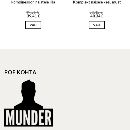
kombinesoon naistele lilla
Komplekt naisele kesi, must
49.26
€
50.42
€
39.41
€
40.34
€
VALI
VALI
This
This
product
product
has
has
multiple
multiple
variants.
variants.
The
The
options
options
POE KOHTA
may
may
be
be
chosen
chosen
on
on
the
the
product
product
page
page