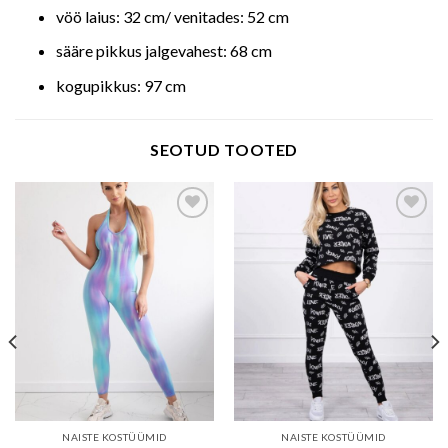
vöö laius: 32 cm/ venitades: 52 cm
sääre pikkus jalgevahest: 68 cm
kogupikkus: 97 cm
SEOTUD TOOTED
Add to wishlist
Add to wishlist
NAISTE KOSTÜÜMID
NAISTE KOSTÜÜMID