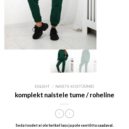
ESILEHT
/
NAISTE KOSTÜÜMID
komplekt naistele tume / roheline
Seda toodet ei ole hetkel laos ja pole seetõttu saadaval.