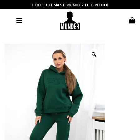
Skip
TERE TULEMAST MUNDER.EE E-POODI
to
content