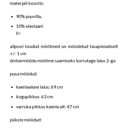
materjali koostis:
90% puuvilla,
10% elastaani
li>
allpool toodud mõõtmed on mõõdetud tasapinnaliselt
+/- 1 cm
ümbermõõdu mõõtme saamiseks korrutage laius 2-ga
pusa mõõdud:
kaenlaalune laius: 69 cm
kogupikkus: 63 cm
varruka pikkus kaenla alt: 47 cm
pükste mõõdud: