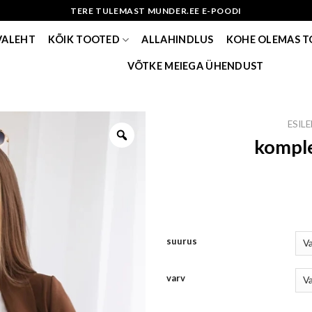
TERE TULEMAST MUNDER.EE E-POODI
VALEHT
KÕIK TOOTED
ALLAHINDLUS
KOHE OLEMAS 
VÕTKE MEIEGA ÜHENDUST
ESIL
komple
suurus
varv