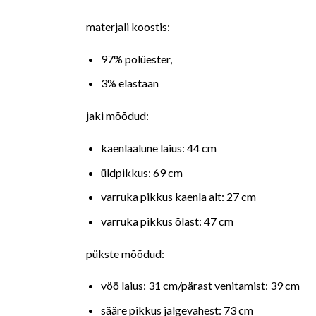
materjali koostis:
97% polüester,
3% elastaan
jaki mõõdud:
kaenlaalune laius: 44 cm
üldpikkus: 69 cm
varruka pikkus kaenla alt: 27 cm
varruka pikkus õlast: 47 cm
pükste mõõdud:
vöö laius: 31 cm/pärast venitamist: 39 cm
sääre pikkus jalgevahest: 73 cm