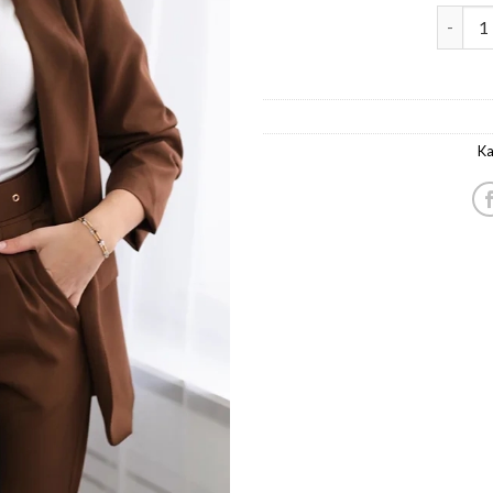
komplek
Ka