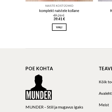
D
NAISTE KOSTÜÜMID
 / hele
komplekt naistele kollane
K
49.26
€
39.41
€
VALI
This
product
has
multiple
variants.
The
POE KOHTA
TEAV
options
may
be
Kõik to
chosen
on
Avaleht
the
product
Meist
MUNDER – Stiil ja mugavus igaks
page