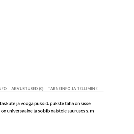
INFO
ARVUSTUSED (0)
TARNEINFO JA TELLIMINE
 taskute ja vööga püksid. pükste taha on sisse
n universaalne ja sobib naistele suuruses s, m