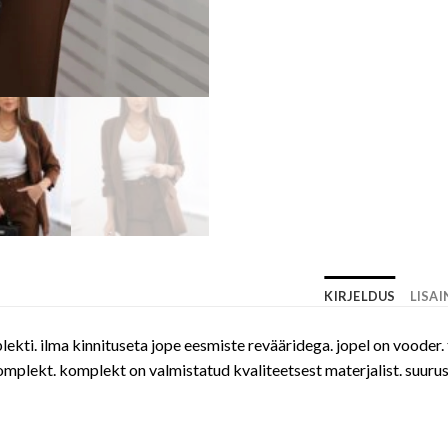
KIRJELDUS
LISA
lekti. ilma kinnituseta jope eesmiste revääridega. jopel on vooder.
lekt. komplekt on valmistatud kvaliteetsest materjalist. suurus o