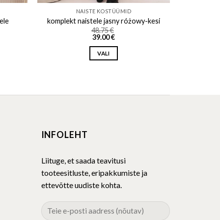
NAISTE KOSTÜÜMID
ele
komplekt naistele jasny różowy-kesi
48.75
€
39.00
€
VALI
This
product
has
multiple
variants.
The
INFOLEHT
options
may
be
Liituge, et saada teavitusi
chosen
tooteesitluste, eripakkumiste ja
on
ettevõtte uudiste kohta.
the
product
page