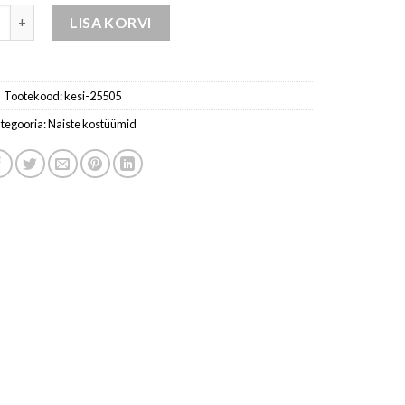
t naistele mocca kogus
LISA KORVI
Tootekood:
kesi-25505
tegooria:
Naiste kostüümid