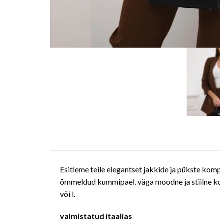
Esitleme teile elegantset jakkide ja pükste komp
õmmeldud kummipael. väga moodne ja stiilne komp
või l.
valmistatud itaalias