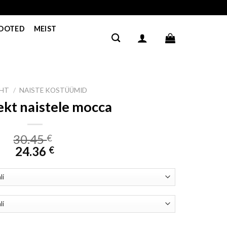
TOOTED
MEIST
EHT
/
NAISTE KOSTÜÜMID
kt naistele mocca
30.45
€
24.36
€