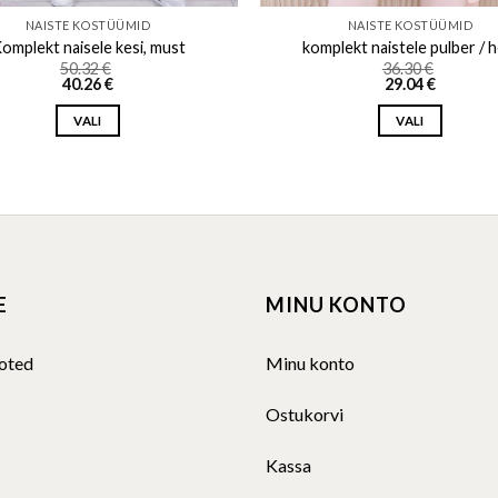
NAISTE KOSTÜÜMID
NAISTE KOSTÜÜMID
omplekt naisele kesi, must
komplekt naistele pulber / h
50.32
€
36.30
€
40.26
€
29.04
€
VALI
VALI
This
This
product
product
has
has
multiple
multiple
variants.
variants.
The
The
E
MINU KONTO
options
options
may
may
be
be
oted
Minu konto
chosen
chosen
on
on
Ostukorvi
the
the
product
product
Kassa
page
page