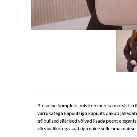
3-osaline komplekt, mis koosneb kapuutsist, triibu
varrukatega kapuutsiga kapuuts pakub jahedatel 
triibulised säärised võivad lisada peent elegant
värvivalikutega saab iga naine selle oma maitse ja