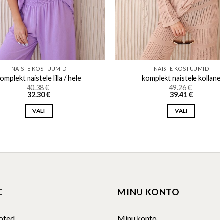
NAISTE KOSTÜÜMID
NAISTE KOSTÜÜMID
omplekt naistele lilla / hele
komplekt naistele kollan
40.38
€
49.26
€
32.30
€
39.41
€
VALI
VALI
This
This
product
product
has
has
multiple
multiple
variants.
variants.
The
The
E
MINU KONTO
options
options
may
may
be
be
oted
Minu konto