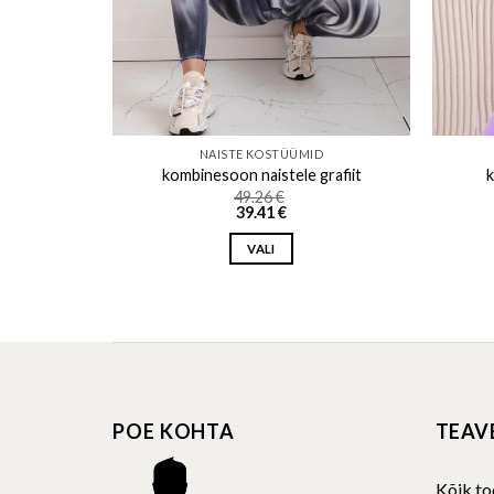
D
NAISTE KOSTÜÜMID
óżowy-kesi
kombinesoon naistele grafiit
k
49.26
€
39.41
€
VALI
This
product
has
multiple
variants.
The
POE KOHTA
TEAV
options
may
be
Kõik to