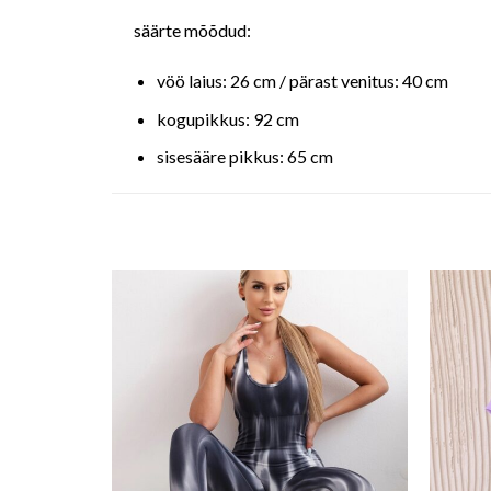
säärte mõõdud:
vöö laius: 26 cm / pärast venitus: 40 cm
kogupikkus: 92 cm
sisesääre pikkus: 65 cm
o wishlist
Add to wishlist