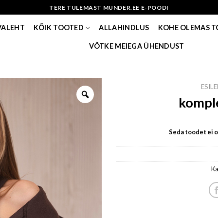
TERE TULEMAST MUNDER.EE E-POODI
VALEHT
KÕIK TOOTED
ALLAHINDLUS
KOHE OLEMAS 
VÕTKE MEIEGA ÜHENDUST
ESIL
komple
Seda toodet ei ol
Ka