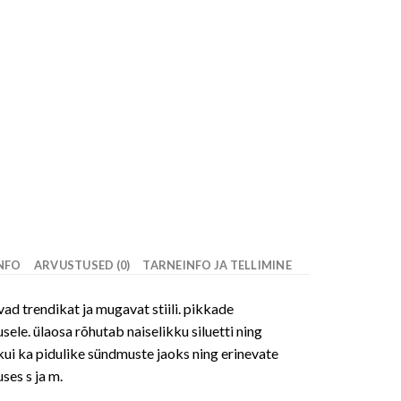
INFO
ARVUSTUSED (0)
TARNEINFO JA TELLIMINE
avad trendikat ja mugavat stiili. pikkade
le. ülaosa rõhutab naiselikku siluetti ning
 kui ka pidulike sündmuste jaoks ning erinevate
ses s ja m.