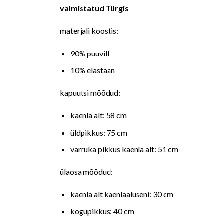
valmistatud Türgis
materjali koostis:
90% puuvill,
10% elastaan
kapuutsi mõõdud:
kaenla alt: 58 cm
üldpikkus: 75 cm
varruka pikkus kaenla alt: 51 cm
ülaosa mõõdud:
kaenla alt kaenlaaluseni: 30 cm
kogupikkus: 40 cm