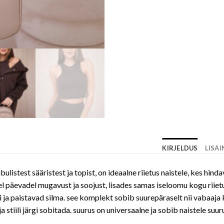
KIRJELDUS
LISA
listest sääristest ja topist, on ideaalne riietus naistele, kes hind
päevadel mugavust ja soojust, lisades samas iseloomu kogu riietuse
si ja paistavad silma. see komplekt sobib suurepäraselt nii vabaaja
 stiili järgi sobitada. suurus on universaalne ja sobib naistele suuru