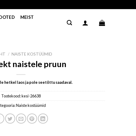
TOOTED
MEIST
EHT
/
NAISTE KOSTÜÜMID
kt naistele pruun
e hetkel laos ja pole seetõttu saadaval.
Tootekood:
kesi-26638
tegooria:
Naiste kostüümid