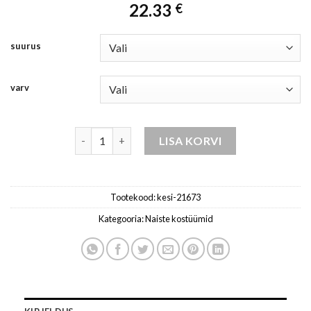
22.33
€
suurus
varv
komplekt naistele teksavärvi kogus
LISA KORVI
Tootekood:
kesi-21673
Kategooria:
Naiste kostüümid