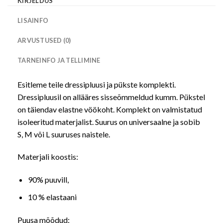
KIRJELDUS
LISAINFO
ARVUSTUSED (0)
TARNEINFO JA TELLIMINE
Esitleme teile dressipluusi ja pükste komplekti.
Dressipluusil on allääres sisseõmmeldud kumm. Pükstel
on täiendav elastne vöökoht. Komplekt on valmistatud
isoleeritud materjalist. Suurus on universaalne ja sobib
S, M või L suuruses naistele.
Materjali koostis:
90% puuvill,
10 % elastaani
Puusa mõõdud: