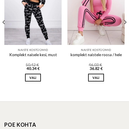
NAISTE KOSTÜÜMID
NAISTE KOSTÜÜMID
Komplekt naisele kesi, must
komplekt naistele roosa / hele
50.42
€
46.03
€
40.34
€
36.82
€
VALI
VALI
This
This
product
product
has
has
multiple
multiple
variants.
variants.
The
The
options
options
POE KOHTA
may
may