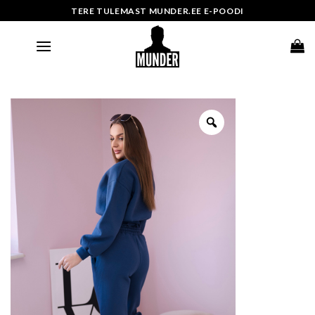
Skip
TERE TULEMAST MUNDER.EE E-POODI
to
content