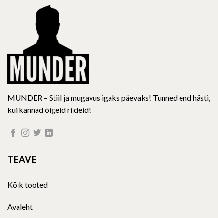
be
be
chosen
chosen
on
on
the
the
product
product
page
page
MUNDER – Stiil ja mugavus igaks päevaks! Tunned end hästi,
kui kannad õigeid riideid!
TEAVE
Kõik tooted
Avaleht