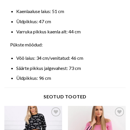
Kaenlaaluse laius: 51 cm
Üldpikkus: 47 cm
Varruka pikkus kaenla alt: 44 cm
Pükste mõõdud:
Vöö laius: 34 cm/venitatud: 46 cm
Säärte pikkus jalgevahest: 73 cm
Üldpikkus: 96 cm
SEOTUD TOOTED
Add to wishlist
Add to wishlist