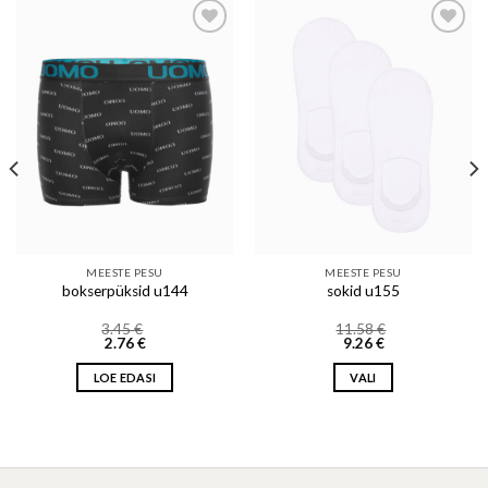
Add to wishlist
Add to wishlist
MEESTE PESU
MEESTE PESU
bokserpüksid u144
sokid u155
3.45
€
11.58
€
2.76
€
9.26
€
LOE EDASI
VALI
This
product
has
multiple