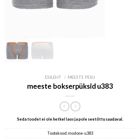
ESILEHT
/
MEESTE PESU
meeste bokserpüksid u383
Seda toodet ei ole hetkel laos ja pole seetõttu saadaval.
Tootekood:
modone-u383