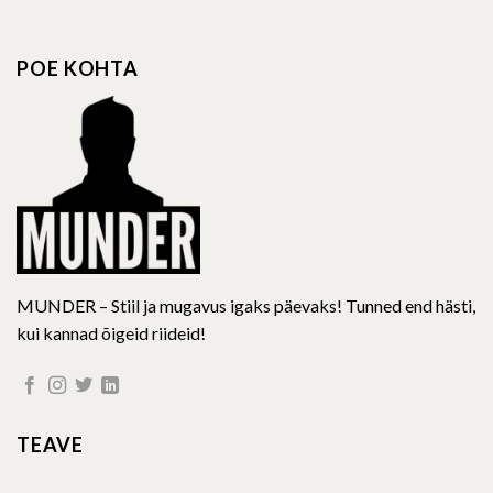
variants.
The
options
POE KOHTA
may
be
chosen
on
the
product
page
MUNDER – Stiil ja mugavus igaks päevaks! Tunned end hästi,
kui kannad õigeid riideid!
TEAVE