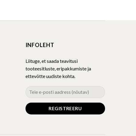
This
product
has
multiple
variants.
The
INFOLEHT
options
may
be
Liituge, et saada teavitusi
chosen
tooteesitluste, eripakkumiste ja
on
ettevõtte uudiste kohta.
the
product
page