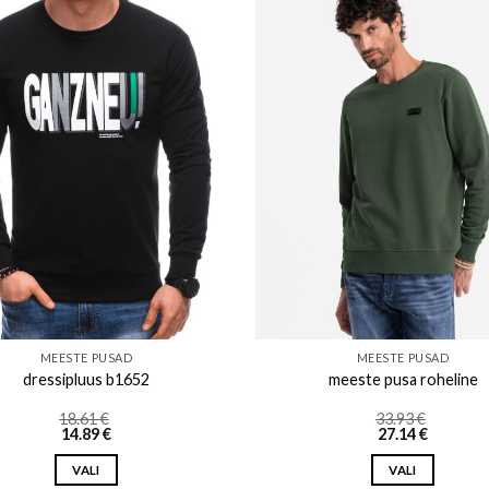
Add to wishlist
Add to w
MEESTE PUSAD
MEESTE PUSAD
dressipluus b1652
meeste pusa roheline
18.61
€
33.93
€
14.89
€
27.14
€
VALI
VALI