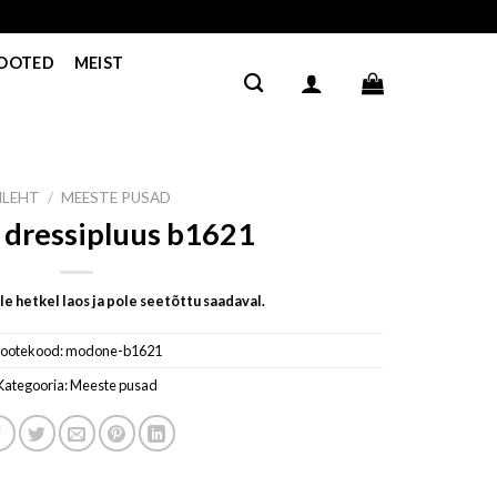
TOOTED
MEIST
ILEHT
/
MEESTE PUSAD
 dressipluus b1621
e hetkel laos ja pole seetõttu saadaval.
ootekood:
modone-b1621
Kategooria:
Meeste pusad