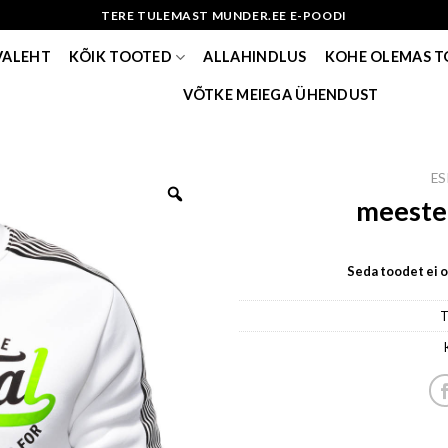
TERE TULEMAST MUNDER.EE E-POODI
VALEHT
KÕIK TOOTED
ALLAHINDLUS
KOHE OLEMAS 
VÕTKE MEIEGA ÜHENDUST
ES
meeste
Seda toodet ei ol
T