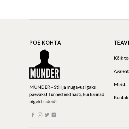
This
product
has
multiple
variants.
The
POE KOHTA
TEAV
options
may
be
Kõik to
chosen
on
Avaleht
the
product
Meist
MUNDER – Stiil ja mugavus igaks
page
päevaks! Tunned end hästi, kui kannad
Kontak
õigeid riideid!