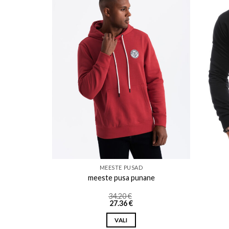
o wishlist
Add to wishlist
MEESTE PUSAD
nine
meeste pusa punane
34.20
€
27.36
€
VALI