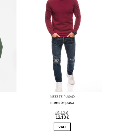
ishlist
Add to wishlist
MEESTE PUSAD
meeste pusa
15.12
€
12.10
€
VALI