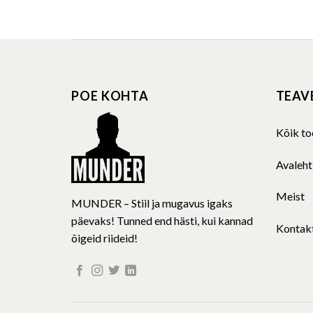
product
has
multiple
variants.
The
POE KOHTA
TEAV
options
may
be
Kõik to
chosen
on
Avaleht
the
product
Meist
MUNDER – Stiil ja mugavus igaks
page
päevaks! Tunned end hästi, kui kannad
Kontak
õigeid riideid!