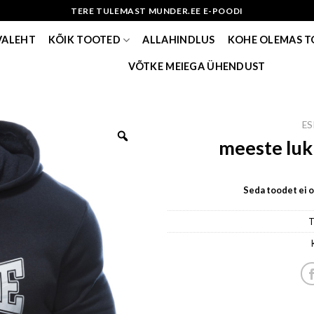
TERE TULEMAST MUNDER.EE E-POODI
VALEHT
KÕIK TOOTED
ALLAHINDLUS
KOHE OLEMAS 
VÕTKE MEIEGA ÜHENDUST
ES
meeste luk
Seda toodet ei ol
T