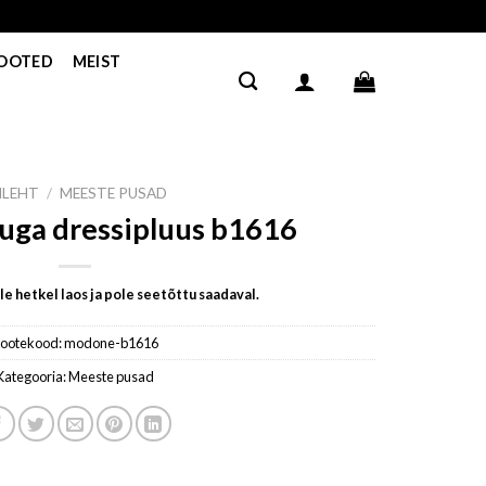
TOOTED
MEIST
ILEHT
/
MEESTE PUSAD
uga dressipluus b1616
e hetkel laos ja pole seetõttu saadaval.
ootekood:
modone-b1616
Kategooria:
Meeste pusad