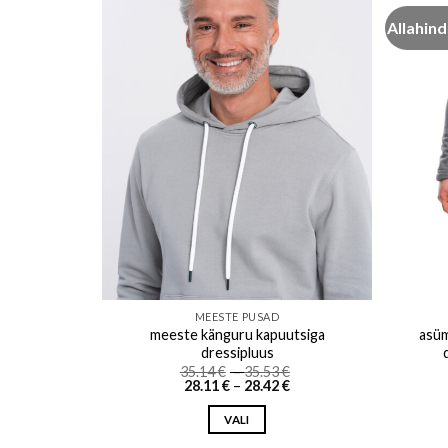
Allahind
o wishlist
Add to wishlist
MEESTE PUSAD
meeste känguru kapuutsiga
asüm
dressipluus
Price
35.14
€
–
35.53
€
Price
range:
28.11
€
–
28.42
€
range:
35.14 €
28.11 €
through
VALI
through
35.53 €
28.42 €
This