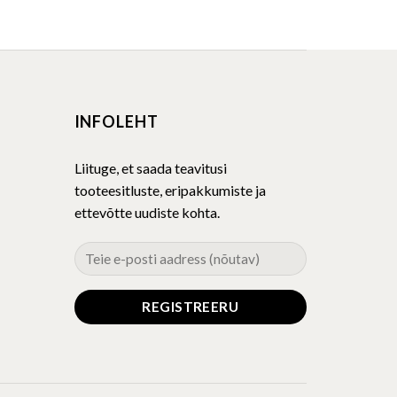
product
has
multiple
variants.
The
INFOLEHT
options
may
be
Liituge, et saada teavitusi
chosen
tooteesitluste, eripakkumiste ja
on
ettevõtte uudiste kohta.
the
product
page