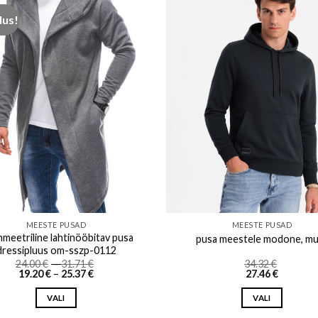
lus!
Add to wishlist
Add to w
MEESTE PUSAD
MEESTE PUSAD
meetriline lahtinööbitav pusa
pusa meestele modone, mu
dressipluus om-sszp-0112
Price
24.00
€
–
31.71
€
34.32
€
Price
range:
19.20
€
–
25.37
€
27.46
€
range:
24.00 €
19.20 €
through
VALI
VALI
through
31.71 €
25.37 €
This
This