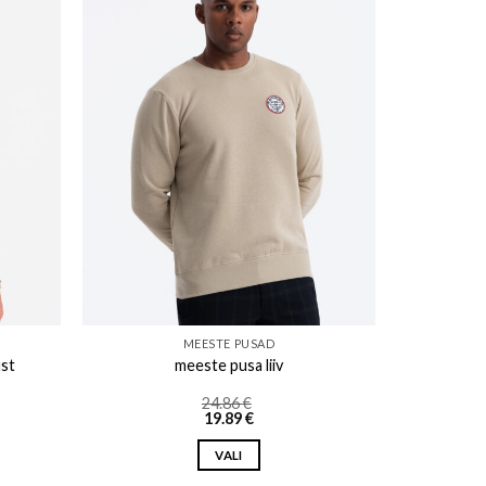
ishlist
Add to wishlist
MEESTE PUSAD
st
meeste pusa liiv
24.86
€
19.89
€
VALI
This