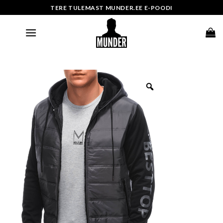
Skip
TERE TULEMAST MUNDER.EE E-POODI
to
content