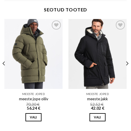
SEOTUD TOOTED
Add to wishlist
Add to wishlist
MEESTE JOPED
MEESTE JOPED
meeste jope oliiv
meeste jakk
70.30
€
52.52
€
56.24
€
42.02
€
VALI
VALI
This
This
product
product