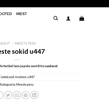
TOOTED
MEIST
SILEHT
/
MEESTE PESU
ste sokid u447
e hetkel laos ja pole seetõttu saadaval.
Tootekood:
modone-u447
Kategooria:
Meeste pesu