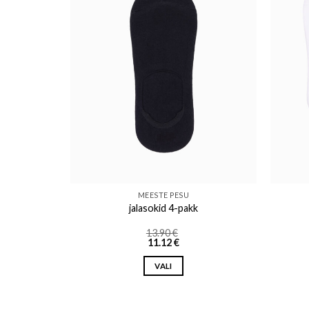
o wishlist
Add to wishlist
MEESTE PESU
jalasokid 4-pakk
13.90
€
11.12
€
VALI
This
product