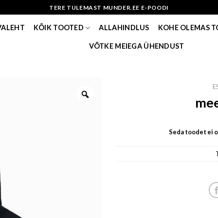
TERE TULEMAST MUNDER.EE E-POODI
VALEHT
KÕIK TOOTED
ALLAHINDLUS
KOHE OLEMAS 
VÕTKE MEIEGA ÜHENDUST
E
mee
Seda toodet ei ol