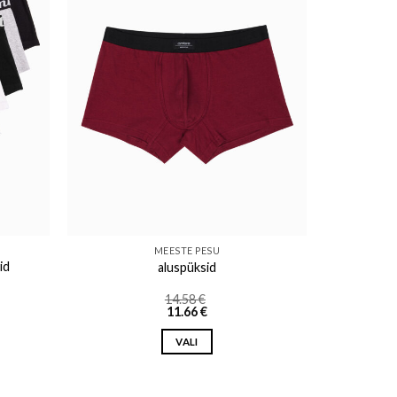
ishlist
Add to wishlist
MEESTE PESU
id
aluspüksid
14.58
€
11.66
€
VALI
This
product