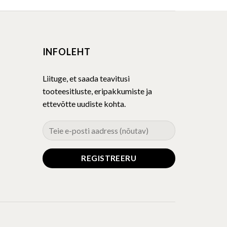
has
multiple
variants.
The
INFOLEHT
options
may
be
Liituge, et saada teavitusi
chosen
tooteesitluste, eripakkumiste ja
on
ettevõtte uudiste kohta.
the
product
page