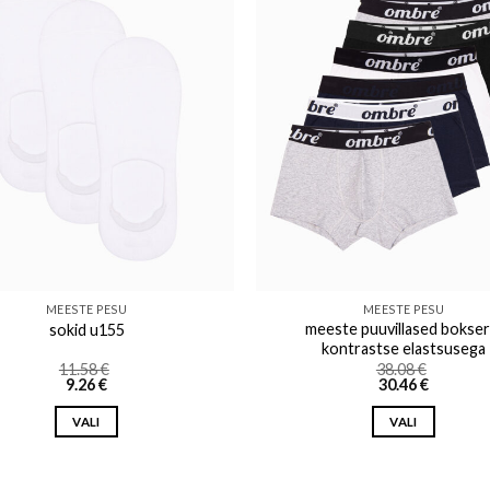
Add to wishlist
Add to w
MEESTE PESU
MEESTE PESU
meeste puuvillased bokser
sokid u155
kontrastse elastsusega
11.58
€
38.08
€
9.26
€
30.46
€
VALI
VALI
This
This
product
product