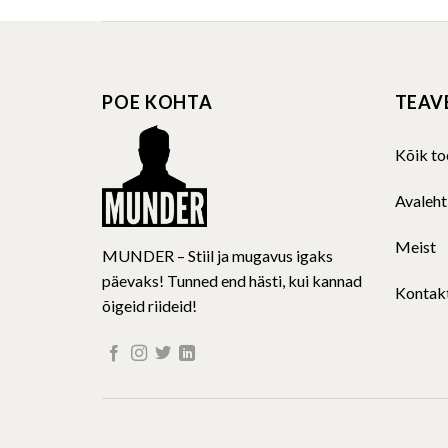
has
multiple
variants.
The
POE KOHTA
TEAV
options
may
be
Kõik to
chosen
on
Avaleht
the
product
Meist
MUNDER – Stiil ja mugavus igaks
page
päevaks! Tunned end hästi, kui kannad
Kontak
õigeid riideid!