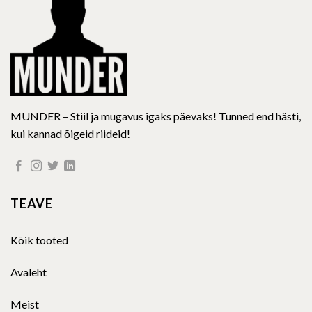
on
on
the
the
product
product
page
page
MUNDER – Stiil ja mugavus igaks päevaks! Tunned end hästi,
kui kannad õigeid riideid!
TEAVE
Kõik tooted
Avaleht
Meist