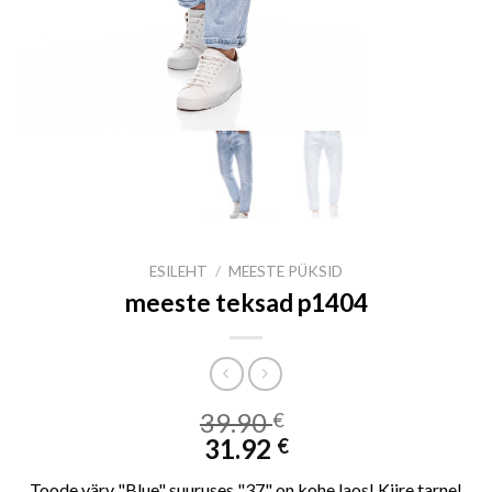
ESILEHT
/
MEESTE PÜKSID
meeste teksad p1404
39.90
€
31.92
€
Toode värv "Blue" suuruses "37" on kohe laos! Kiire tarne!