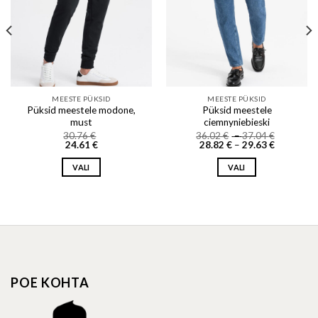
MEESTE PÜKSID
MEESTE PÜKSID
Püksid meestele modone,
Püksid meestele
must
ciemnyniebieski
Price
30.76
€
36.02
€
–
37.04
€
Price
range:
24.61
€
28.82
€
–
29.63
€
range:
36.02 €
28.82 €
through
VALI
VALI
through
37.04 €
29.63 €
This
This
product
product
has
has
multiple
multiple
variants.
variants.
The
The
options
options
POE KOHTA
may
may
be
be
chosen
chosen