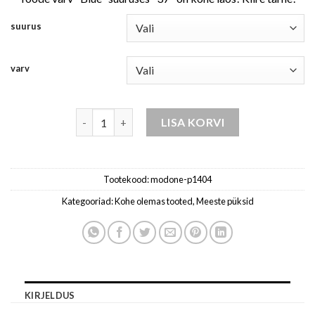
suurus
varv
meeste teksad p1404 kogus
LISA KORVI
Tootekood:
modone-p1404
Kategooriad:
Kohe olemas tooted
,
Meeste püksid
KIRJELDUS