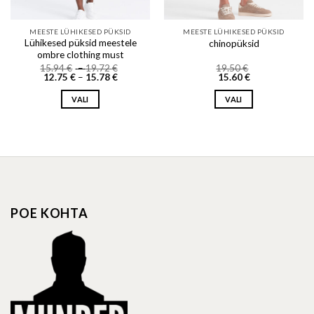
MEESTE LÜHIKESED PÜKSID
MEESTE LÜHIKESED PÜKSID
Lühikesed püksid meestele
chinopüksid
ombre clothing must
Price
15.94
€
–
19.72
€
19.50
€
Price
range:
12.75
€
–
15.78
€
15.60
€
range:
15.94 €
12.75 €
through
VALI
VALI
through
19.72 €
15.78 €
This
This
product
product
has
has
multiple
multiple
variants.
variants.
The
The
options
options
POE KOHTA
may
may
be
be
chosen
chosen
on
on
the
the
product
product
page
page