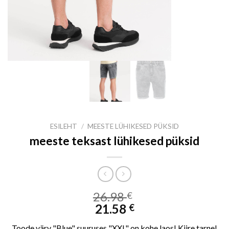
ESILEHT
/
MEESTE LÜHIKESED PÜKSID
meeste teksast lühikesed püksid
26.98
€
21.58
€
Toode värv "Blue" suuruses "XXL" on kohe laos! Kiire tarne!