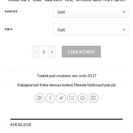
suurus
varv
meeste teksast lühikesed püksid kogus
LISA KORVI
Tootekood:
modone-om-srds-0117
Kategooriad:
Kohe olemas tooted
,
Meeste lühikesed püksid
KIRJELDUS