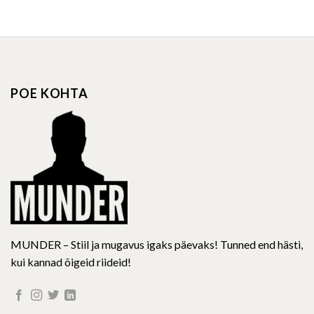
product
has
multiple
variants.
The
options
POE KOHTA
may
be
chosen
on
the
product
page
MUNDER – Stiil ja mugavus igaks päevaks! Tunned end hästi,
kui kannad õigeid riideid!