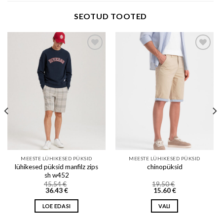
SEOTUD TOOTED
Add to wishlist
Add to wishlist
MEESTE LÜHIKESED PÜKSID
MEESTE LÜHIKESED PÜKSID
lühikesed püksid manfilz zips
chinopüksid
sh w452
45.54
€
19.50
€
36.43
€
15.60
€
LOE EDASI
VALI
This