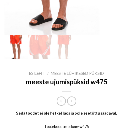
ESILEHT
/
MEESTE LÜHIKESED PÜKSID
meeste ujumispüksid w475
Seda toodet ei ole hetkel laos ja pole seetõttu saadaval.
Tootekood:
modone-w475