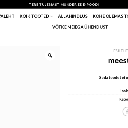
TERE TULEMAST MUNDER.EE E-POODI
VALEHT
KÕIK TOOTED
ALLAHINDLUS
KOHE OLEMAS 
VÕTKE MEIEGA ÜHENDUST
ESILEH
meest
Seda toodet ei ol
Toot
Kate