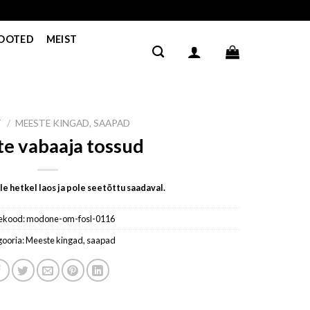
TOOTED
MEIST
T
/
MEESTE KINGAD, SAAPAD
e vabaaja tossud
e hetkel laos ja pole seetõttu saadaval.
ekood:
modone-om-fosl-0116
gooria:
Meeste kingad, saapad