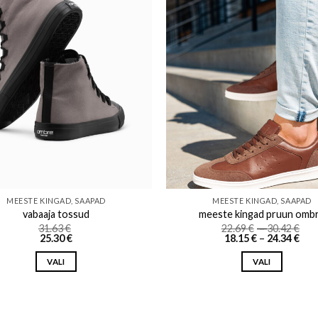
Add to wishlist
Add to w
MEESTE KINGAD, SAAPAD
MEESTE KINGAD, SAAPAD
vabaaja tossud
meeste kingad pruun omb
Pri
31.63
€
22.69
€
–
30.42
€
Pri
ran
25.30
€
18.15
€
–
24.34
€
ran
22.
18.1
th
VALI
VALI
thr
30.
24.3
This
This
product
product
has
has