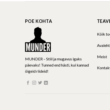
multiple
variants.
The
POE KOHTA
TEAV
options
may
be
Kõik to
chosen
on
Avaleht
the
product
Meist
MUNDER – Stiil ja mugavus igaks
page
päevaks! Tunned end hästi, kui kannad
Kontak
õigeid riideid!