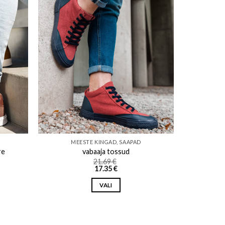
ishlist
Add to wishlist
MEESTE KINGAD, SAAPAD
re
vabaaja tossud
ce
21.69
€
ce
ge:
17.35
€
ge:
69 €
5 €
rough
VALI
ough
42 €
4 €
This
product
has