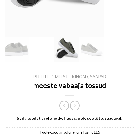
ESILEHT
/
MEESTE KINGAD, SAAPAD
meeste vabaaja tossud
Seda toodet ei ole hetkel laos ja pole seetõttu saadaval.
Tootekood:
modone-om-fosl-0115