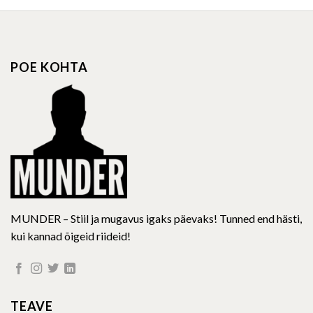
multiple
multiple
variants.
variants.
The
The
options
options
POE KOHTA
may
may
be
be
chosen
chosen
on
on
the
the
product
product
page
page
MUNDER – Stiil ja mugavus igaks päevaks! Tunned end hästi,
kui kannad õigeid riideid!
TEAVE