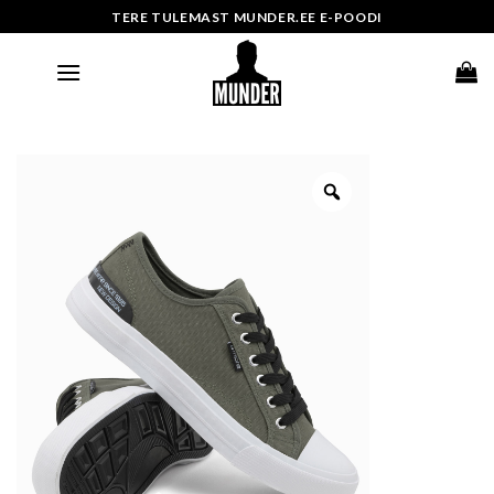
Skip
TERE TULEMAST MUNDER.EE E-POODI
to
content