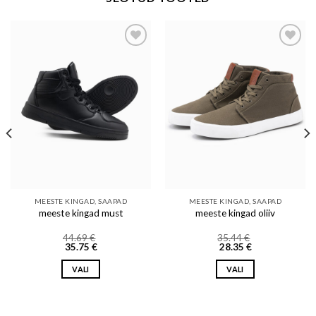
Add to wishlist
Add to wishlist
MEESTE KINGAD, SAAPAD
MEESTE KINGAD, SAAPAD
meeste kingad must
meeste kingad oliiv
44.69
€
35.44
€
35.75
€
28.35
€
VALI
VALI
This
This
product
product
has
has