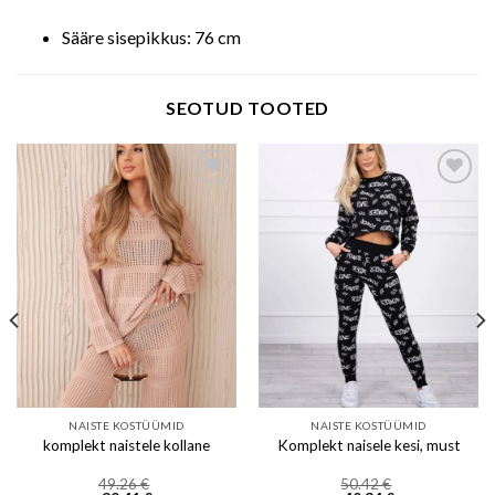
Sääre sisepikkus: 76 cm
SEOTUD TOOTED
Add to wishlist
Add to wishlist
NAISTE KOSTÜÜMID
NAISTE KOSTÜÜMID
komplekt naistele kollane
Komplekt naisele kesi, must
49.26
€
50.42
€