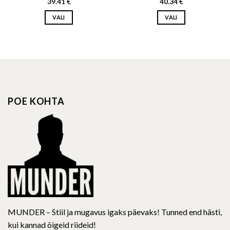
39.41
€
40.34
€
VALI
VALI
This
This
product
product
has
has
multiple
multiple
variants.
variants.
The
The
options
options
POE KOHTA
may
may
be
be
chosen
chosen
on
on
the
the
product
product
page
page
MUNDER – Stiil ja mugavus igaks päevaks! Tunned end hästi,
kui kannad õigeid riideid!