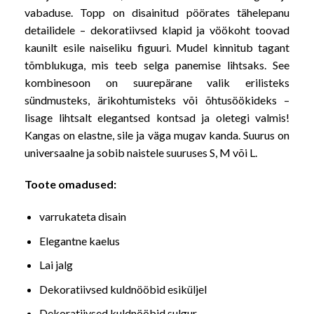
vabaduse. Topp on disainitud pöörates tähelepanu
detailidele – dekoratiivsed klapid ja vöökoht toovad
kaunilt esile naiseliku figuuri. Mudel kinnitub tagant
tõmblukuga, mis teeb selga panemise lihtsaks. See
kombinesoon on suurepärane valik erilisteks
sündmusteks, ärikohtumisteks või õhtusöökideks –
lisage lihtsalt elegantsed kontsad ja oletegi valmis!
Kangas on elastne, sile ja väga mugav kanda. Suurus on
universaalne ja sobib naistele suuruses S, M või L.
Toote omadused:
varrukateta disain
Elegantne kaelus
Lai jalg
Dekoratiivsed kuldnööbid esiküljel
Dekoratiivsed kuldnööbid sulgur