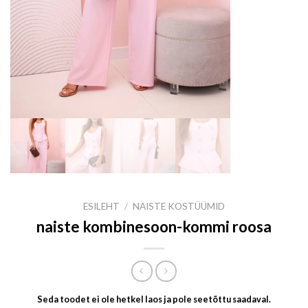
ESILEHT
/
NAISTE KOSTÜÜMID
naiste kombinesoon-kommi roosa
Seda toodet ei ole hetkel laos ja pole seetõttu saadaval.