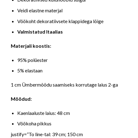
Veidi elastne materjal
Vöökoht dekoratiivsete klappidega lõige
Valmistatud Itaalias
Materjali koostis:
95% polüester
5% elastaan
1 cm Ümbermõõdu saamiseks korrutage laius 2-ga
Mõõdud:
Kaenlaaluste laius: 48 cm
Vöökoha pikkus
justify=”To line-tal: 39 cm; 150 cm