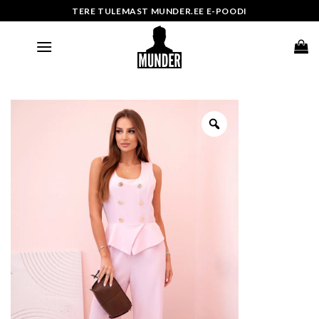
Skip
TERE TULEMAST MUNDER.EE E-POODI
to
content