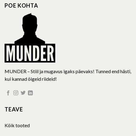
options
POE KOHTA
may
be
chosen
on
the
product
page
MUNDER – Stiil ja mugavus igaks päevaks! Tunned end hästi,
kui kannad õigeid riideid!
TEAVE
Kõik tooted