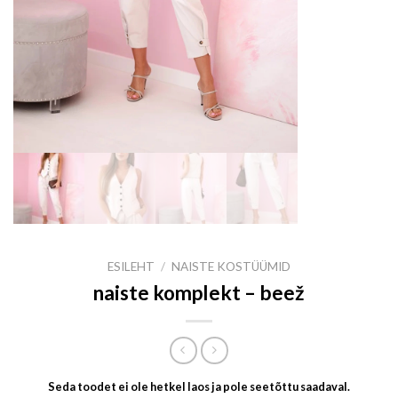
ESILEHT
/
NAISTE KOSTÜÜMID
naiste komplekt – beež
Seda toodet ei ole hetkel laos ja pole seetõttu saadaval.