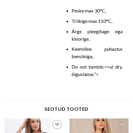
Peske max 30°C,
Triikige max 110°C,
Ärge pleegitage ega
kloorige,
Keemiline puhastus
bensiiniga,
Do not tumble:><ul dry.
õigustama;”>
SEOTUD TOOTED