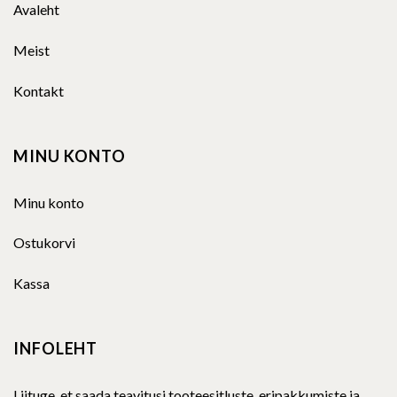
Avaleht
Meist
Kontakt
MINU KONTO
Minu konto
Ostukorvi
Kassa
INFOLEHT
Liituge, et saada teavitusi tooteesitluste, eripakkumiste ja