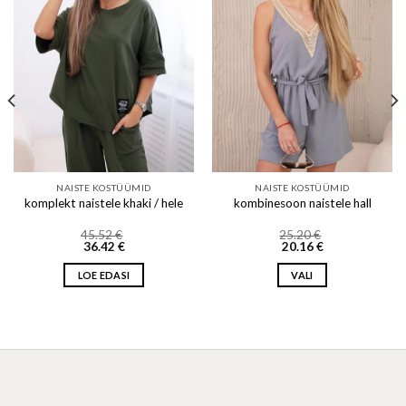
Add to wishlist
Add to wishlist
NAISTE KOSTÜÜMID
NAISTE KOSTÜÜMID
komplekt naistele khaki / hele
kombinesoon naistele hall
45.52
€
25.20
€
36.42
€
20.16
€
LOE EDASI
VALI
This
product
has
multiple
variants.
The