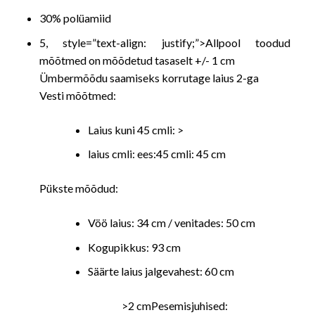
30% polüamiid
5, style=”text-align: justify;”>
Allpool toodud
mõõtmed on mõõdetud tasaselt +/- 1 cm
Ümbermõõdu saamiseks korrutage laius 2-ga
Vesti mõõtmed:
Laius kuni 45 cmli: >
laius cmli: ees:45 cmli: 45 cm
Pükste mõõdud:
Vöö laius: 34 cm / venitades: 50 cm
Kogupikkus: 93 cm
Säärte laius jalgevahest: 60 cm
>2 cmPesemisjuhised: