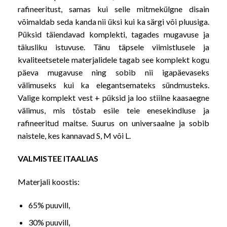
rafineeritust, samas kui selle mitmekülgne disain
võimaldab seda kanda nii üksi kui ka särgi või pluusiga.
Püksid täiendavad komplekti, tagades mugavuse ja
täiusliku istuvuse. Tänu täpsele viimistlusele ja
kvaliteetsetele materjalidele tagab see komplekt kogu
päeva mugavuse ning sobib nii igapäevaseks
välimuseks kui ka elegantsemateks sündmusteks.
Valige komplekt vest + püksid ja loo stiilne kaasaegne
välimus, mis tõstab esile teie enesekindluse ja
rafineeritud maitse. Suurus on universaalne ja sobib
naistele, kes kannavad S, M või L.
VALMISTEE ITAALIAS
Materjali koostis:
65% puuvill,
30% puuvill,