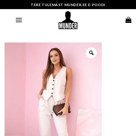
Skip
TERE TULEMAST MUNDER.EE E-POODI
to
content