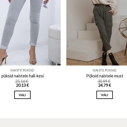
NAISTE PÜKSID
NAISTE PÜKSID
püksid naistele hall-kesi
Püksid naistele must
25.16
€
30.99
€
20.13
€
24.79
€
VALI
VALI
This
This
product
product
has
has
multiple
multiple