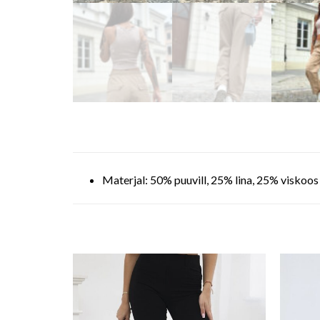
Materjal: 50% puuvill, 25% lina, 25% viskoos
o wishlist
Add to wishlist