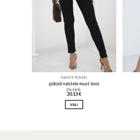
NAISTE PÜKSID
ine-kesi
püksid naistele must-kesi
25.16
€
20.13
€
VALI
This
product
has
multiple