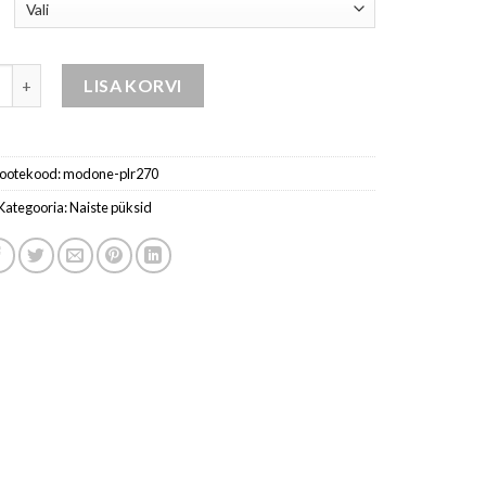
püksid-beež kogus
LISA KORVI
ootekood:
modone-plr270
Kategooria:
Naiste püksid