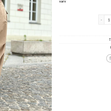
varv
naiste 
T