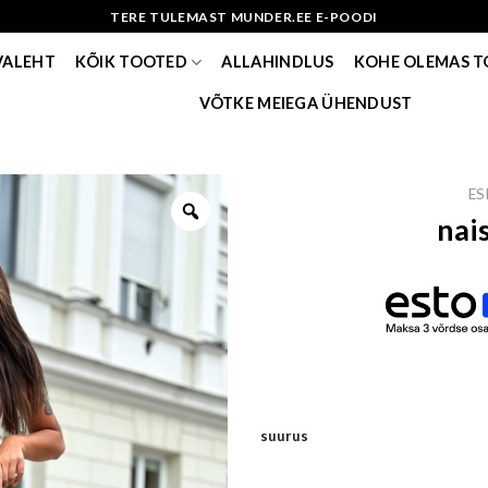
TERE TULEMAST MUNDER.EE E-POODI
VALEHT
KÕIK TOOTED
ALLAHINDLUS
KOHE OLEMAS 
VÕTKE MEIEGA ÜHENDUST
ES
nai
suurus