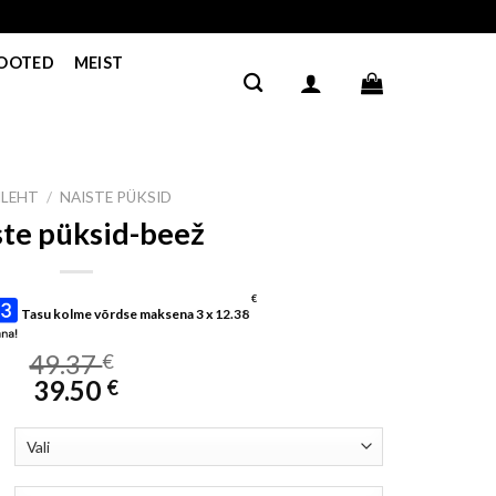
TOOTED
MEIST
ILEHT
/
NAISTE PÜKSID
ste püksid-beež
€
Tasu kolme võrdse maksena 3 x
12.38
49.37
€
39.50
€