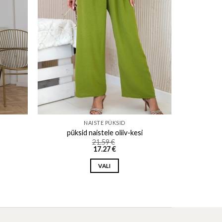
NAISTE PÜKSID
püksid naistele oliiv-kesi
21.59
€
17.27
€
VALI
This
product
has
multiple