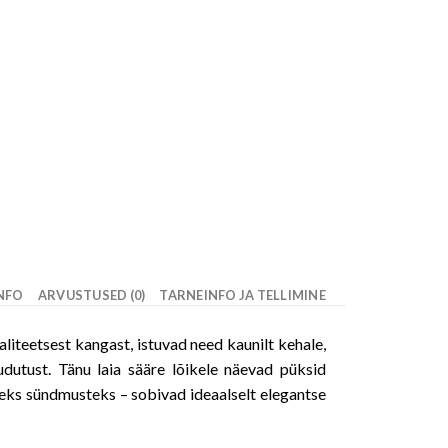
INFO
ARVUSTUSED (0)
TARNEINFO JA TELLIMINE
aliteetsest kangast, istuvad need kaunilt kehale,
udutust. Tänu laia sääre lõikele näevad püksid
teks sündmusteks – sobivad ideaalselt elegantse