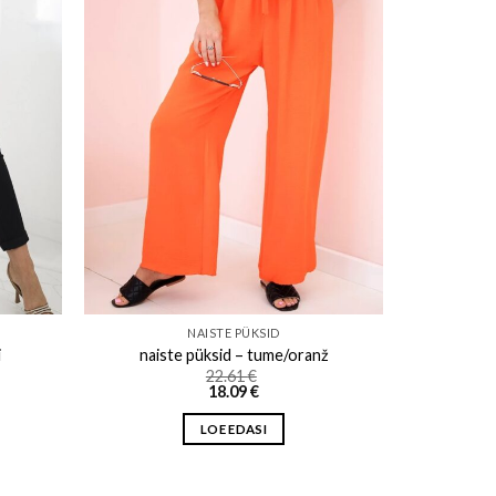
ishlist
Add to wishlist
NAISTE PÜKSID
i
naiste püksid – tume/oranž
22.61
€
18.09
€
LOE EDASI