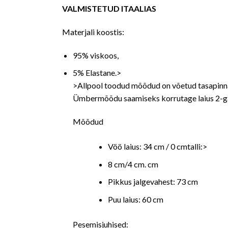
VALMISTETUD ITAALIAS
Materjali koostis:
95% viskoos,
5% Elastane.>
>
Allpool toodud mõõdud on võetud tasapinnal
Ümbermõõdu saamiseks korrutage laius 2-g
Mõõdud
Vöö laius: 34 cm / 0 cmtalli:>
8 cm/4 cm. cm
Pikkus jalgevahest: 73 cm
Puu laius: 60 cm
Pesemisjuhised: