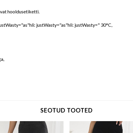
evat hooldusetiketti.
 justWasty="as"hli: justWasty="as"hli: justWasty=" 30°C,
ga,
SEOTUD TOOTED