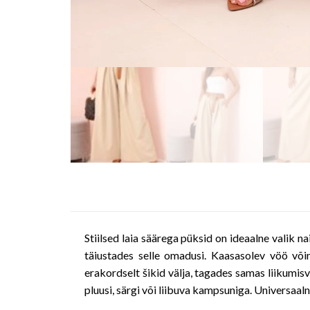
Stiilsed laia säärega püksid on ideaalne valik n
täiustades selle omadusi. Kaasasolev vöö võim
erakordselt šikid välja, tagades samas liikumi
pluusi, särgi või liibuva kampsuniga. Universaaln