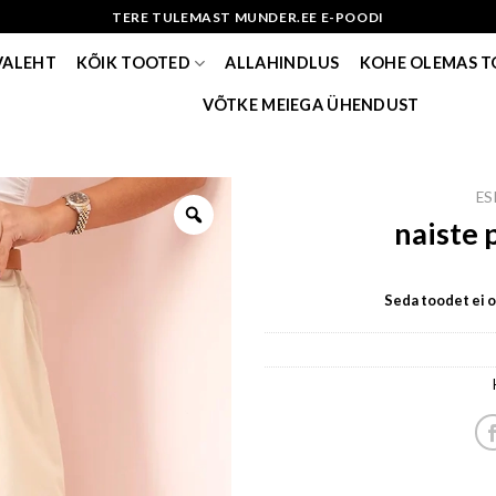
TERE TULEMAST MUNDER.EE E-POODI
VALEHT
KÕIK TOOTED
ALLAHINDLUS
KOHE OLEMAS 
VÕTKE MEIEGA ÜHENDUST
ES
naiste 
Seda toodet ei ol