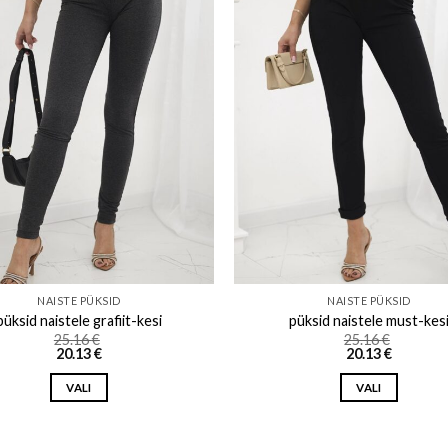
Add to wishlist
Add to w
NAISTE PÜKSID
NAISTE PÜKSID
püksid naistele grafiit-kesi
püksid naistele must-kes
25.16
€
25.16
€
20.13
€
20.13
€
VALI
VALI
This
This
product
product