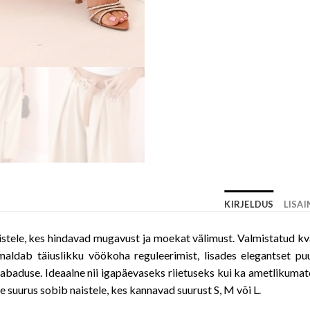
KIRJELDUS
LISA
aistele, kes hindavad mugavust ja moekat välimust. Valmistatud kv
aldab täiuslikku vöökoha reguleerimist, lisades elegantset pu
svabaduse. Ideaalne nii igapäevaseks riietuseks kui ka ametlikuma
e suurus sobib naistele, kes kannavad suurust S, M või L.