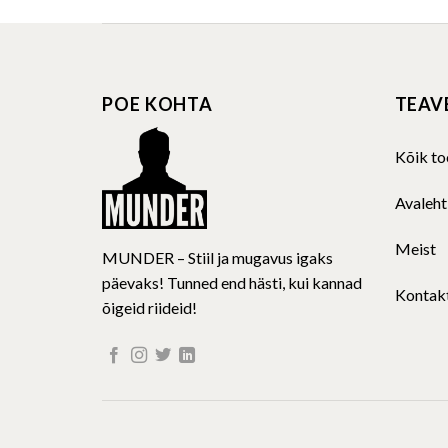
has
multiple
variants.
The
POE KOHTA
TEAV
options
may
be
Kõik to
chosen
on
Avaleht
the
product
Meist
MUNDER – Stiil ja mugavus igaks
page
päevaks! Tunned end hästi, kui kannad
Kontak
õigeid riideid!