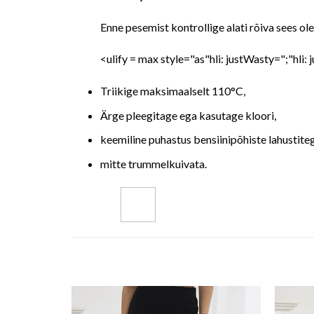
Enne pesemist kontrollige alati rõiva sees ol
<ulify = max style="as"hli: justWasty=";"hli:
Triikige maksimaalselt 110°C,
Ärge pleegitage ega kasutage kloori,
keemiline puhastus bensiinipõhiste lahustite
mitte trummelkuivata.