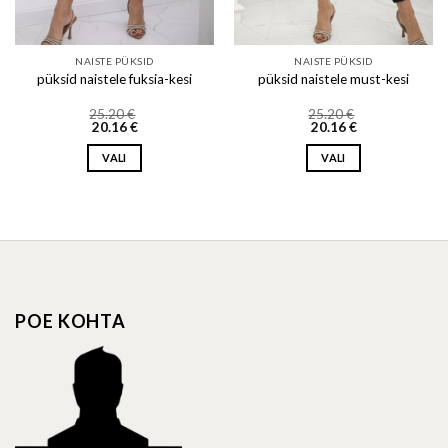
NAISTE PÜKSID
NAISTE PÜKSID
püksid naistele fuksia-kesi
püksid naistele must-kesi
25.20
€
25.20
€
20.16
€
20.16
€
VALI
VALI
This
This
product
product
has
has
multiple
multiple
variants.
variants.
The
The
options
options
POE KOHTA
may
may
be
be
chosen
chosen
on
on
the
the
product
product