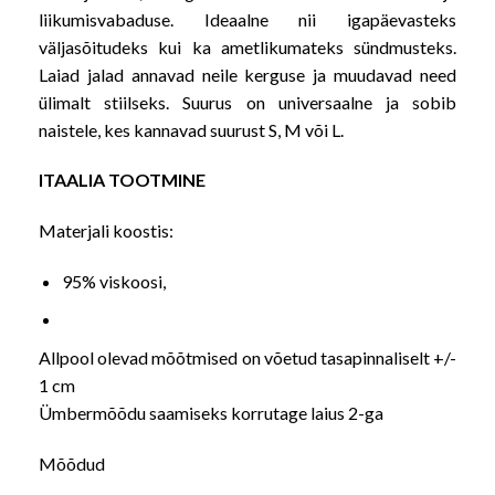
liikumisvabaduse. Ideaalne nii igapäevasteks
väljasõitudeks kui ka ametlikumateks sündmusteks.
Laiad jalad annavad neile kerguse ja muudavad need
ülimalt stiilseks. Suurus on universaalne ja sobib
naistele, kes kannavad suurust S, M või L.
ITAALIA TOOTMINE
Materjali koostis:
95% viskoosi,
Allpool olevad mõõtmised on võetud tasapinnaliselt +/-
1 cm
Ümbermõõdu saamiseks korrutage laius 2-ga
Mõõdud