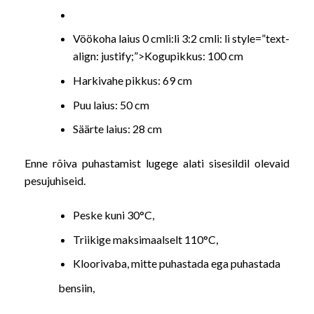
Vöökoha laius 0 cmli:li 3:2 cmli: li style=”text-
align: justify;”>Kogupikkus: 100 cm
Harkivahe pikkus: 69 cm
Puu laius: 50 cm
Säärte laius: 28 cm
Enne rõiva puhastamist lugege alati sisesildil olevaid
pesujuhiseid.
Peske kuni 30°C,
Triikige maksimaalselt 110°C,
Kloorivaba, mitte puhastada ega puhastada
bensiin,