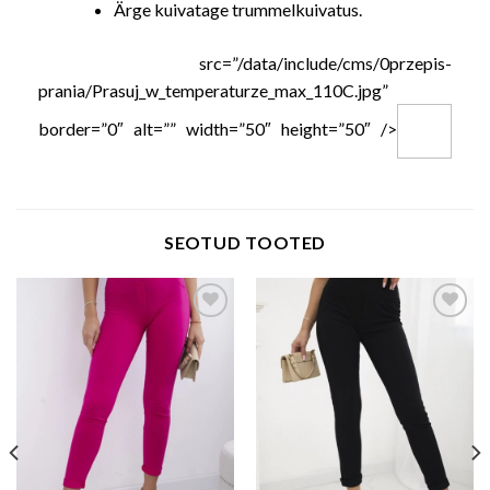
Ärge kuivatage trummelkuivatus.
src=”/data/include/cms/0przepis-
prania/Prasuj_w_temperaturze_max_110C.jpg”
border=”0″ alt=”” width=”50″ height=”50″ />
SEOTUD TOOTED
Add to wishlist
Add to wishlist