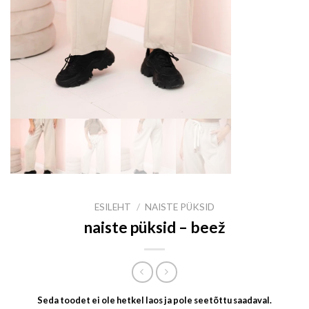
ESILEHT
/
NAISTE PÜKSID
naiste püksid – beež
Seda toodet ei ole hetkel laos ja pole seetõttu saadaval.