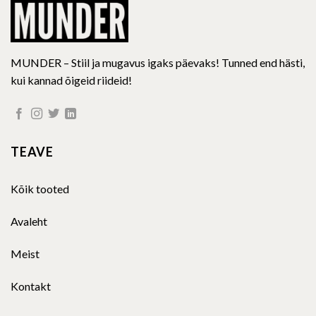
page
page
MUNDER – Stiil ja mugavus igaks päevaks! Tunned end hästi,
kui kannad õigeid riideid!
TEAVE
Kõik tooted
Avaleht
Meist
Kontakt