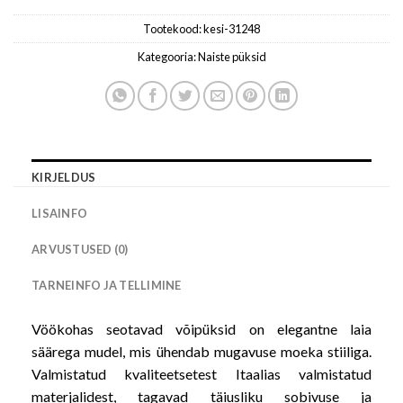
Tootekood:
kesi-31248
Kategooria:
Naiste püksid
KIRJELDUS
LISAINFO
ARVUSTUSED (0)
TARNEINFO JA TELLIMINE
Vöökohas seotavad võipüksid on elegantne laia
säärega mudel, mis ühendab mugavuse moeka stiiliga.
Valmistatud kvaliteetsetest Itaalias valmistatud
materjalidest, tagavad täiusliku sobivuse ja