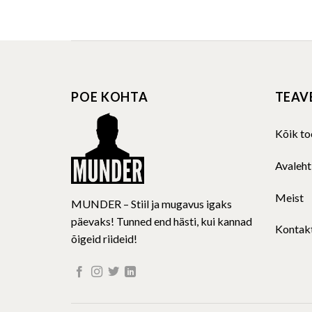
product
has
multiple
variants.
The
POE KOHTA
TEAV
options
may
be
Kõik to
chosen
on
Avaleht
the
product
Meist
MUNDER – Stiil ja mugavus igaks
page
päevaks! Tunned end hästi, kui kannad
Kontak
õigeid riideid!