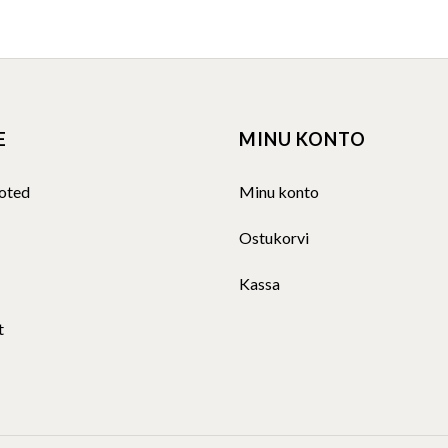
E
MINU KONTO
oted
Minu konto
Ostukorvi
Kassa
t