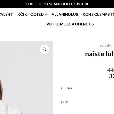
TERE TULEMAST MUNDER.EE E-POODI
VALEHT
KÕIK TOOTED
ALLAHINDLUS
KOHE OLEMAS 
VÕTKE MEIEGA ÜHENDUST
ESILEHT
naiste lü
41
3
suurus
varv