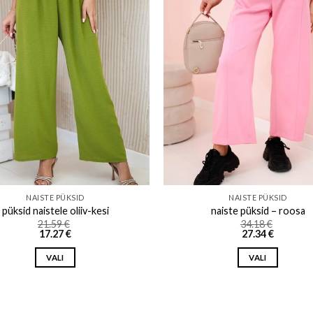
Add to wishlist
Add to w
NAISTE PÜKSID
NAISTE PÜKSID
püksid naistele oliiv-kesi
naiste püksid – roosa
21.59
€
34.18
€
17.27
€
27.34
€
VALI
VALI
This
This
product
product
has
has