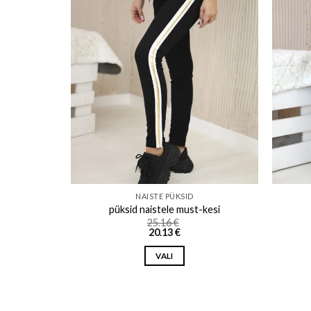
o wishlist
Add to wishlist
NAISTE PÜKSID
-kesi
püksid naistele must-kesi
25.16
€
20.13
€
VALI
This
product
has