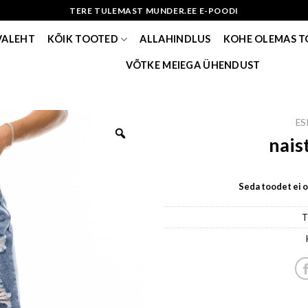
TERE TULEMAST MUNDER.EE E-POODI
VALEHT
KÕIK TOOTED
ALLAHINDLUS
KOHE OLEMAS 
VÕTKE MEIEGA ÜHENDUST
ES
nais
Seda toodet ei ol
T