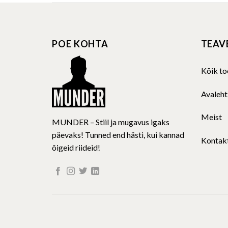
multiple
variants.
The
POE KOHTA
TEAV
options
may
be
Kõik to
chosen
on
Avaleht
the
product
Meist
MUNDER – Stiil ja mugavus igaks
page
päevaks! Tunned end hästi, kui kannad
Kontak
õigeid riideid!