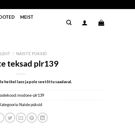
TOOTED
MEIST
ILEHT
/
NAISTE PÜKSID
te teksad plr139
e hetkel laos ja pole seetõttu saadaval.
ootekood:
modone-plr139
Kategooria:
Naiste püksid