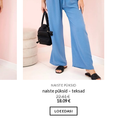
ishlist
Add to wishlist
NAISTE PÜKSID
naiste püksid – teksad
22.61
€
18.09
€
LOE EDASI