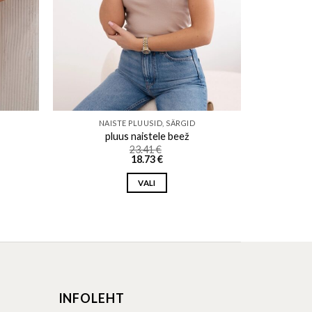
NAISTE PLUUSID, SÄRGID
pluus naistele beež
23.41
€
18.73
€
VALI
This
product
has
multiple
variants.
The
INFOLEHT
options