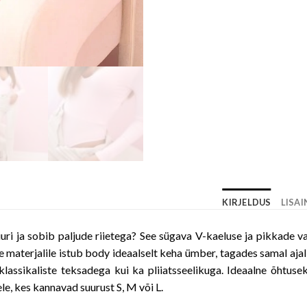
KIRJELDUS
LISA
uri ja sobib paljude riietega? See sügava V-kaeluse ja pikkade v
le materjalile istub body ideaalselt keha ümber, tagades samal a
i klassikaliste teksadega kui ka pliiatsseelikuga. Ideaalne õhtus
ele, kes kannavad suurust S, M või L.