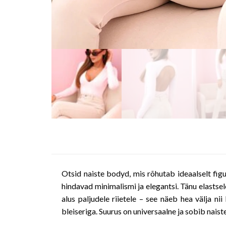
Otsid naiste bodyd, mis rõhutab ideaalselt figu
hindavad minimalismi ja elegantsi. Tänu elastse
alus paljudele riietele – see näeb hea välja ni
bleiseriga. Suurus on universaalne ja sobib naist