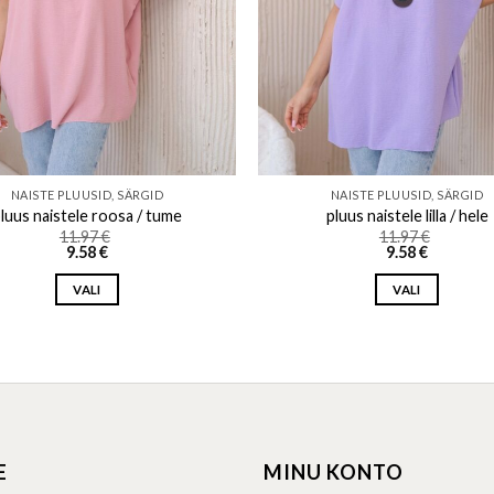
NAISTE PLUUSID, SÄRGID
NAISTE PLUUSID, SÄRGID
luus naistele roosa / tume
pluus naistele lilla / hele
11.97
€
11.97
€
9.58
€
9.58
€
VALI
VALI
This
This
product
product
has
has
multiple
multiple
variants.
variants.
The
The
E
MINU KONTO
options
options