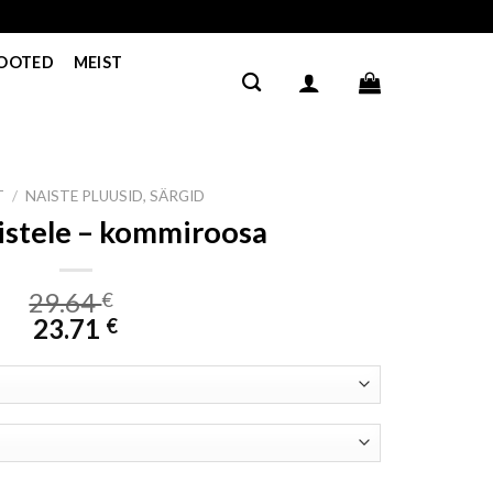
TOOTED
MEIST
T
/
NAISTE PLUUSID, SÄRGID
istele – kommiroosa
29.64
€
23.71
€