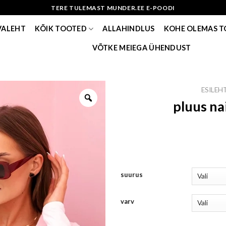
TERE TULEMAST MUNDER.EE E-POODI
VALEHT
KÕIK TOOTED
ALLAHINDLUS
KOHE OLEMAS 
VÕTKE MEIEGA ÜHENDUST
ESILEH
pluus na
suurus
varv