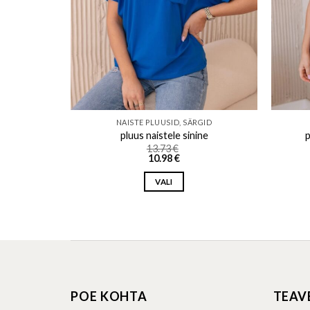
GID
NAISTE PLUUSID, SÄRGID
ane
pluus naistele sinine
p
13.73
€
10.98
€
VALI
This
product
has
multiple
variants.
The
POE KOHTA
TEAV
options