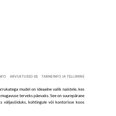
INFO
ARVUSTUSED (0)
TARNEINFO JA TELLIMINE
arrukatega mudel on ideaalne valik naistele, kes
jal mugavuse terveks päevaks. See on suurepärane
eks väljasõiduks, kohtingule või kontorisse koos