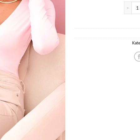
pluus n
Kate