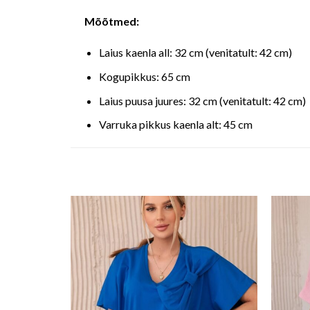
Mõõtmed:
Laius kaenla all: 32 cm (venitatult: 42 cm)
Kogupikkus: 65 cm
Laius puusa juures: 32 cm (venitatult: 42 cm)
Varruka pikkus kaenla alt: 45 cm
o wishlist
Add to wishlist