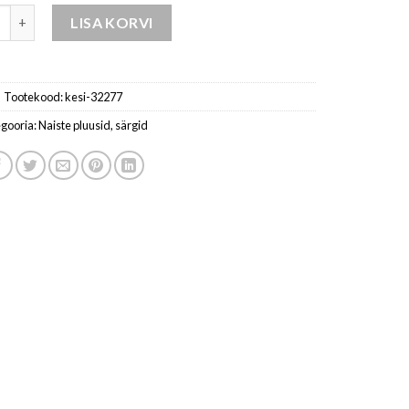
aistele - kommiroosa kogus
LISA KORVI
Tootekood:
kesi-32277
gooria:
Naiste pluusid, särgid