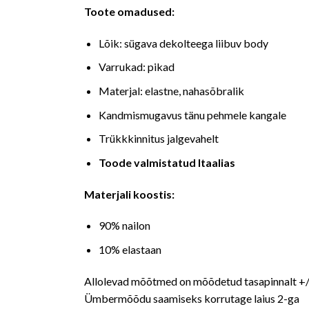
Toote omadused:
Lõik: sügava dekolteega liibuv body
Varrukad: pikad
Materjal: elastne, nahasõbralik
Kandmismugavus tänu pehmele kangale
Trükkkinnitus jalgevahelt
Toode valmistatud Itaalias
Materjali koostis:
90% nailon
10% elastaan
Allolevad mõõtmed on mõõdetud tasapinnalt +/
Ümbermõõdu saamiseks korrutage laius 2-ga