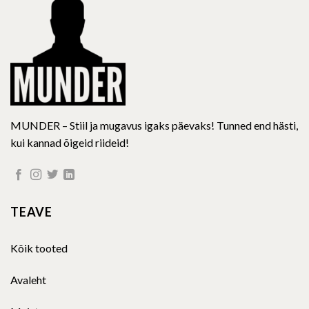
chosen
on
the
product
page
MUNDER – Stiil ja mugavus igaks päevaks! Tunned end hästi,
kui kannad õigeid riideid!
TEAVE
Kõik tooted
Avaleht