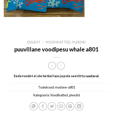
ESILEHT
/
VOODIKATTED, PLEEDID
puuvillane voodipesu whale a801
Seda toodet ei ole hetkel laos ja pole seetõttu saadaval.
Tootekood:
modone-a801
Kategooria:
Voodikatted, pleedid