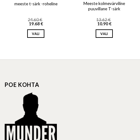
Meeste kolmevärviline
meeste t-särk -roheline
puuvillane T-särk
24.60
€
13.62
€
19.68
€
10.90
€
VALI
VALI
This
This
product
product
has
has
multiple
multiple
variants.
variants.
The
The
options
options
POE KOHTA
may
may
be
be
chosen
chosen
on
on
the
the
product
product
page
page