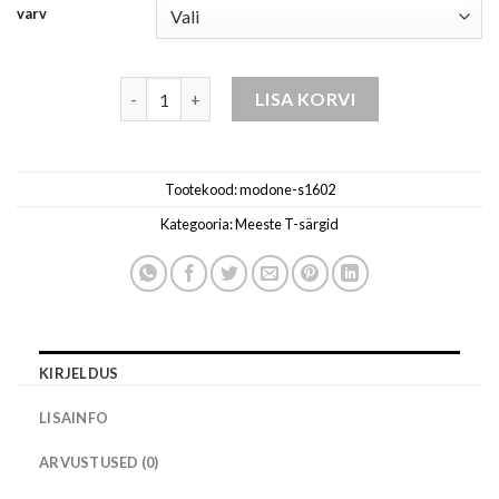
varv
t-särk s1602 kogus
LISA KORVI
Tootekood:
modone-s1602
Kategooria:
Meeste T-särgid
KIRJELDUS
LISAINFO
ARVUSTUSED (0)