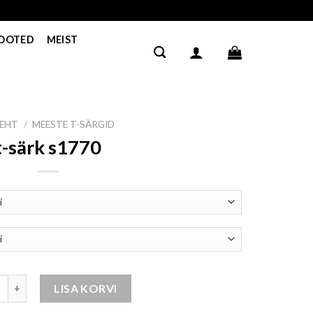
TOOTED
MEIST
LEHT
/
MEESTE T-SÄRGID
t-särk s1770
s1770 kogus
LISA KORVI