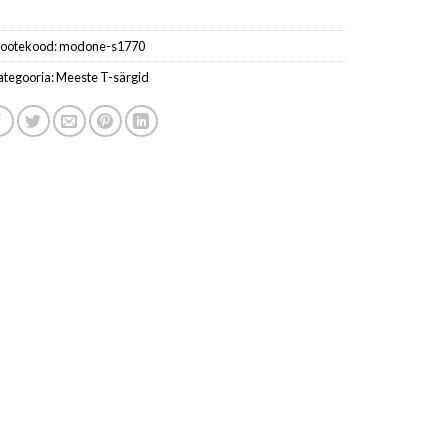
ootekood:
modone-s1770
ategooria:
Meeste T-särgid