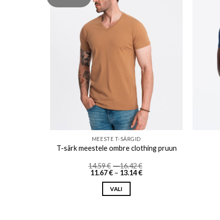
o wishlist
Add to wishlist
MEESTE T-SÄRGID
 hall
T-särk meestele ombre clothing pruun
Price
14.59
€
–
16.42
€
Price
range:
11.67
€
–
13.14
€
range:
14.59 €
11.67 €
through
VALI
through
16.42 €
13.14 €
This
product