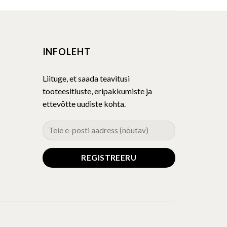
has
multiple
variants.
The
INFOLEHT
options
may
be
Liituge, et saada teavitusi
chosen
tooteesitluste, eripakkumiste ja
on
ettevõtte uudiste kohta.
the
product
page