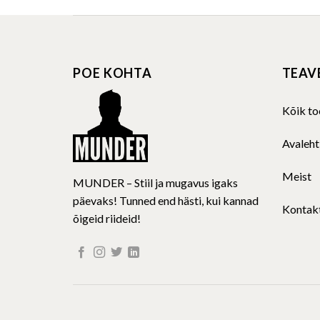
has
multiple
variants.
The
POE KOHTA
TEAV
options
may
be
Kõik to
chosen
on
Avaleht
the
product
Meist
MUNDER – Stiil ja mugavus igaks
page
päevaks! Tunned end hästi, kui kannad
Kontak
õigeid riideid!