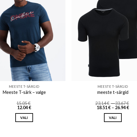
Add to wishlist
Add to w
MEESTE T-SÄRGID
MEESTE T-SÄRGID
Meeste T-särk – valge
meeste t-särgid
Pri
15.05
€
23.14
€
–
33.67
€
Pri
ran
12.04
€
18.51
€
–
26.94
€
ran
23.
18.5
th
VALI
VALI
thr
33.
26.9
This
This
product
product