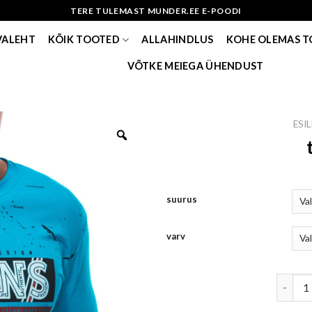
TERE TULEMAST MUNDER.EE E-POODI
VALEHT
KÕIK TOOTED
ALLAHINDLUS
KOHE OLEMAS 
VÕTKE MEIEGA ÜHENDUST
ESI
suurus
varv
t-särk 