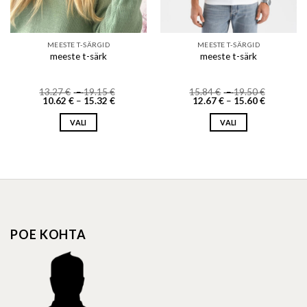
MEESTE T-SÄRGID
MEESTE T-SÄRGID
meeste t-särk
meeste t-särk
Price
Price
13.27
€
–
19.15
€
15.84
€
–
19.50
€
Price
range:
Price
range:
10.62
€
–
15.32
€
12.67
€
–
15.60
€
range:
13.27 €
range:
15.84 €
10.62 €
through
12.67 €
through
VALI
VALI
through
19.15 €
through
19.50 €
15.32 €
15.60 €
This
This
product
product
has
has
multiple
multiple
variants.
variants.
The
The
options
options
POE KOHTA
may
may
be
be
chosen
chosen
on
on
the
the