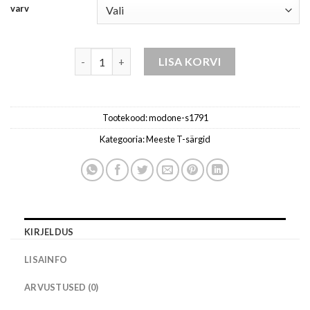
varv
t-särk s1791 kogus
LISA KORVI
Tootekood:
modone-s1791
Kategooria:
Meeste T-särgid
KIRJELDUS
LISAINFO
ARVUSTUSED (0)