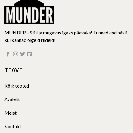
product
product
page
page
MUNDER – Stiil ja mugavus igaks päevaks! Tunned end hästi,
kui kannad õigeid riideid!
TEAVE
Kõik tooted
Avaleht
Meist
Kontakt