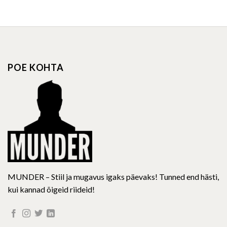
product
product
has
has
multiple
multiple
variants.
variants.
The
The
options
options
POE KOHTA
may
may
be
be
chosen
chosen
on
on
the
the
product
product
page
page
MUNDER – Stiil ja mugavus igaks päevaks! Tunned end hästi,
kui kannad õigeid riideid!