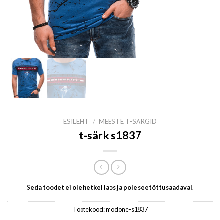
ESILEHT
/
MEESTE T-SÄRGID
t-särk s1837
Seda toodet ei ole hetkel laos ja pole seetõttu saadaval.
Tootekood:
modone-s1837