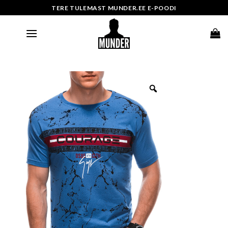
Skip
TERE TULEMAST MUNDER.EE E-POODI
to
content