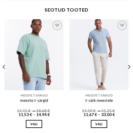
SEOTUD TOOTED
Add to wishlist
Add to wishlist
MEESTE T-SÄRGID
MEESTE T-SÄRGID
meeste t-särgid
t-särk meestele
Price
Price
14.41
€
–
18.68
€
14.59
€
–
41.25
€
Price
range:
Price
range:
11.53
€
–
14.94
€
11.67
€
–
33.00
€
range:
14.41 €
range:
14.59 €
11.53 €
through
11.67 €
through
VALI
VALI
through
18.68 €
through
41.25 €
14.94 €
33.00 €
This
This