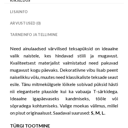
KIRJELDUS
LISAINFO
ARVUSTUSED (0)
TARNEINFO JA TELLIMINE
Need ainulaadsed värvilised teksapüksid on ideaalne
valik naistele, kes hindavad stiili ja mugavust.
Kvaliteetsest materjalist valmistatud need pakuvad
mugavust kogu päevaks. Dekoratiivne vibu lisab peent
naiselikku võlu, muutes need klassikaliste teksade seast
esile. Tänu mitmekülgsele lõikele sobivad püksid hästi
nii elegantsete pluuside kui ka vabaaja T-särkidega.
Ideaalne igapäevaseks kandmiseks, tööle või
sõpradega kohtumiseks. Valige moekas välimus, millel
on pisut originaalsust. Saadaval suurused:
S, M, L.
TÜRGI TOOTMINE