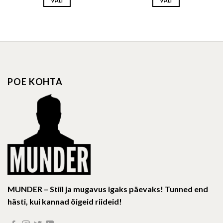
VALI
VALI
This
This
product
product
has
has
multiple
multiple
variants.
variants.
The
The
options
options
POE KOHTA
may
may
be
be
chosen
chosen
on
on
the
the
product
product
page
page
MUNDER – Stiil ja mugavus igaks päevaks! Tunned end
hästi, kui kannad õigeid riideid!