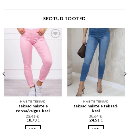
SEOTUD TOOTED
Add to wishlist
Add to wishlist
NAISTE TEKSAD
NAISTE TEKSAD
teksad naistele
teksad naistele teksad-
roosa/valgus-kesi
kesi
23.41
€
30.64
€
18.73
€
24.51
€