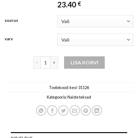
23.40
€
suurus
varv
teksad naistele punane-kesi kogus
LISA KORVI
Tootekood:
kesi-31126
Kategooria:
Naiste teksad