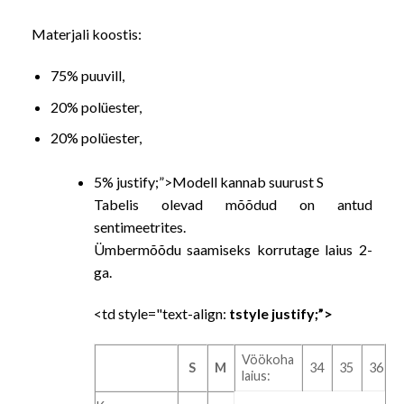
Materjali koostis:
75% puuvill,
20% polüester,
20% polüester,
5% justify;”>Modell kannab suurust S
Tabelis olevad mõõdud on antud
sentimeetrites.
Ümbermõõdu saamiseks korrutage laius 2-
ga.
<td style="text-align:
tstyle justify;”>
Vöökoha
S
M
34
35
36
laius: