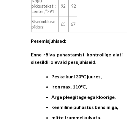
Kogu
pikkustekst::
92
92
center;”>91
Siseõmbluse
65
67
pikkus:
Pesemisjuhised:
Enne rõiva puhastamist kontrollige alati
sisesildil olevaid pesujuhiseid.
Peske kuni 30°C juures,
Iron max. 110
°C,
Ärge pleegitage ega kloorige,
keemiline puhastus bensiiniga,
mitte trummelkuivata.