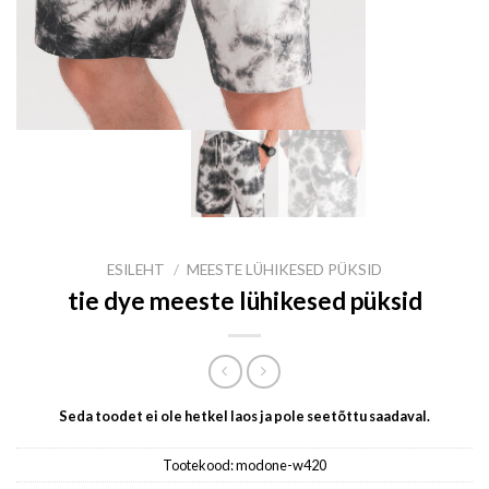
ESILEHT
/
MEESTE LÜHIKESED PÜKSID
tie dye meeste lühikesed püksid
Seda toodet ei ole hetkel laos ja pole seetõttu saadaval.
Tootekood:
modone-w420