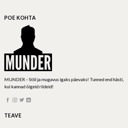
POE KOHTA
MUNDER – Stiil ja mugavus igaks päevaks! Tunned end hästi,
kui kannad õigeid riideid!
TEAVE