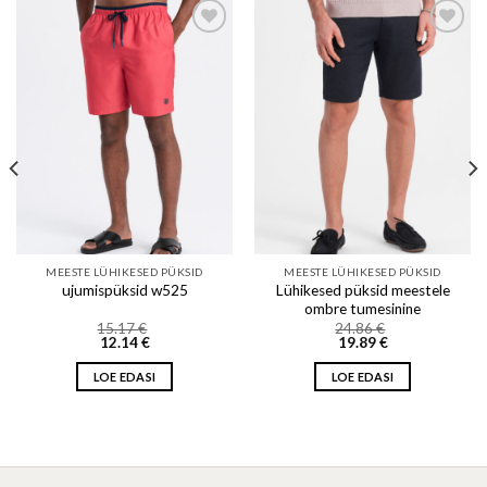
Add to wishlist
Add to wishlist
MEESTE LÜHIKESED PÜKSID
MEESTE LÜHIKESED PÜKSID
Lühikesed püksid meestele
ujumispüksid w525
ombre tumesinine
15.17
€
24.86
€
12.14
€
19.89
€
LOE EDASI
LOE EDASI